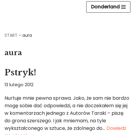
Donderland
Przejdź
do
treści
START
-
aura
aura
Pstryk!
13 lutego 2012
Nurtuje mnie pewna sprawa. Jako, że sam nie bardzo
mogę sobie dać odpowiedzi, a nie doczekałem się jej
w komentarzach jednego z Autorów Taraki – piszę
do grona szerszego. I jak mniemam, na tyle
wykształconego w sztuce, że zdolnego do…
Dowiedz