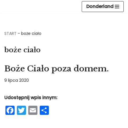
Donderland
Przejdź
do
treści
START
-
boże ciało
boże ciało
Boże Ciało poza domem.
9 lipca 2020
Udostępnij wpis innym:
F
T
E
S
a
w
m
h