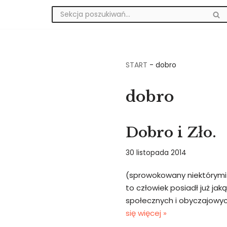
Przejdź
do
treści
START
-
dobro
dobro
Dobro i Zło.
30 listopada 2014
(sprowokowany niektórymi
to człowiek posiadł już j
społecznych i obyczajowyc
się więcej »