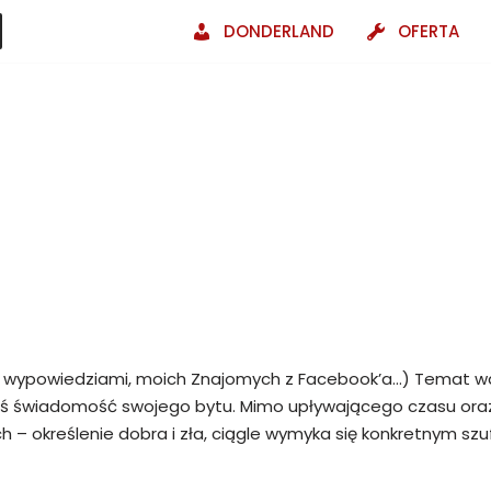
DONDERLAND
OFERTA
 wypowiedziami, moich Znajomych z Facebook’a…) Temat w
akąś świadomość swojego bytu. Mimo upływającego czasu or
h – określenie dobra i zła, ciągle wymyka się konkretnym s