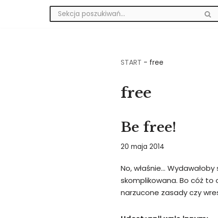
Przejdź
do
treści
START
-
free
free
Be free!
20 maja 2014
No, właśnie… Wydawałoby się
skomplikowana. Bo cóż to oz
narzucone zasady czy wre