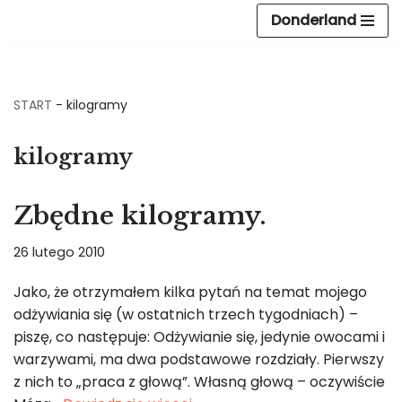
Donderland
Przejdź
do
treści
START
-
kilogramy
kilogramy
Zbędne kilogramy.
26 lutego 2010
Jako, że otrzymałem kilka pytań na temat mojego
odżywiania się (w ostatnich trzech tygodniach) –
piszę, co następuje: Odżywianie się, jedynie owocami i
warzywami, ma dwa podstawowe rozdziały. Pierwszy
z nich to „praca z głową”. Własną głową – oczywiście