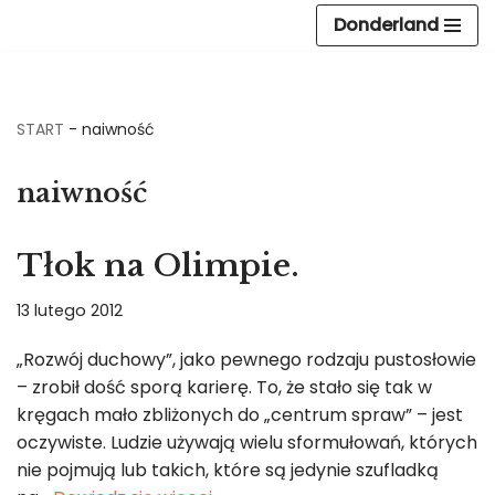
Donderland
Przejdź
do
treści
START
-
naiwność
naiwność
Tłok na Olimpie.
13 lutego 2012
„Rozwój duchowy”, jako pewnego rodzaju pustosłowie
– zrobił dość sporą karierę. To, że stało się tak w
kręgach mało zbliżonych do „centrum spraw” – jest
oczywiste. Ludzie używają wielu sformułowań, których
nie pojmują lub takich, które są jedynie szufladką