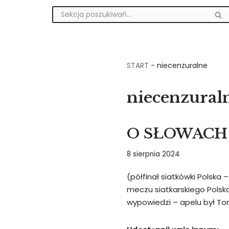
Przejdź
do
treści
START
-
niecenzuralne
niecenzural
O SŁOWACH
8 sierpnia 2024
(półfinał siatkówki Polska 
meczu siatkarskiego Polska
wypowiedzi – apelu był T