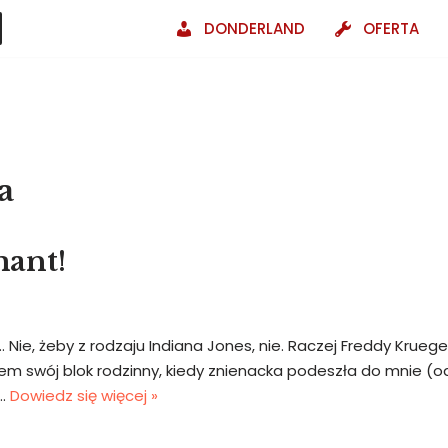
DONDERLAND
OFERTA
a
ant!
Nie, żeby z rodzaju Indiana Jones, nie. Raczej Freddy Krueger
m swój blok rodzinny, kiedy znienacka podeszła do mnie (od 
z…
Dowiedz się więcej »