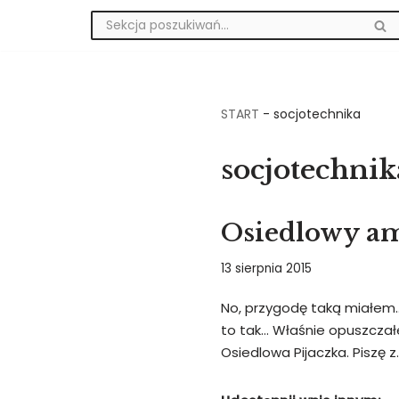
Przejdź
do
treści
START
-
socjotechnika
socjotechnik
Osiedlowy am
13 sierpnia 2015
No, przygodę taką miałem… 
to tak… Właśnie opuszczałe
Osiedlowa Pijaczka. Piszę 