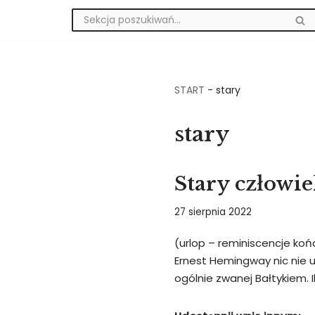
Przejdź
do
treści
START
-
stary
stary
Stary człowie
27 sierpnia 2022
(urlop – reminiscencje koń
Ernest Hemingway nic nie uk
ogólnie zwanej Bałtykiem. 