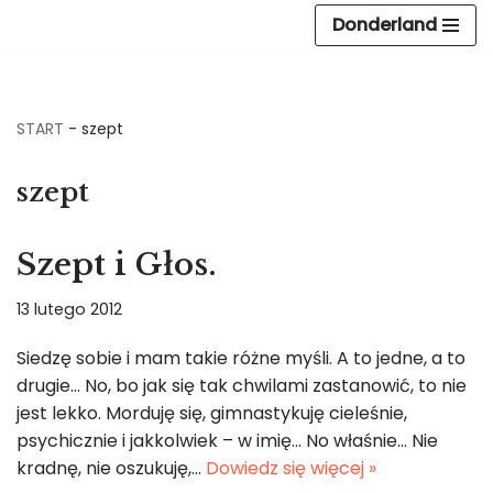
Donderland
Przejdź
do
treści
START
-
szept
szept
Szept i Głos.
13 lutego 2012
Siedzę sobie i mam takie różne myśli. A to jedne, a to
drugie… No, bo jak się tak chwilami zastanowić, to nie
jest lekko. Morduję się, gimnastykuję cieleśnie,
psychicznie i jakkolwiek – w imię… No właśnie… Nie
kradnę, nie oszukuję,…
Dowiedz się więcej »