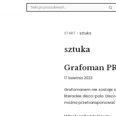
Przejdź
do
treści
START
-
sztuka
sztuka
Grafoman PR
17 kwietnia 2023
Grafomanem nie zostaje si
literackie disco-polo. Disco
można przetransponować n