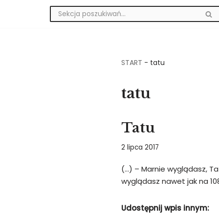
Przejdź
do
treści
START
-
tatu
tatu
Tatu
2 lipca 2017
(…) – Marnie wyglądasz, Ta
wyglądasz nawet jak na 108.
Udostępnij wpis innym: