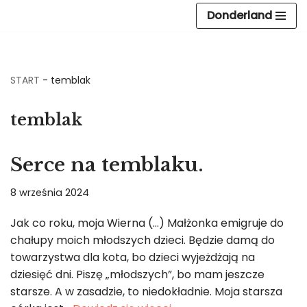
Donderland
Przejdź
do
treści
START
-
temblak
temblak
Serce na temblaku.
8 września 2024
Jak co roku, moja Wierna (…) Małżonka emigruje do
chałupy moich młodszych dzieci. Będzie damą do
towarzystwa dla kota, bo dzieci wyjeżdżają na
dziesięć dni. Piszę „młodszych”, bo mam jeszcze
starsze. A w zasadzie, to niedokładnie. Moja starsza