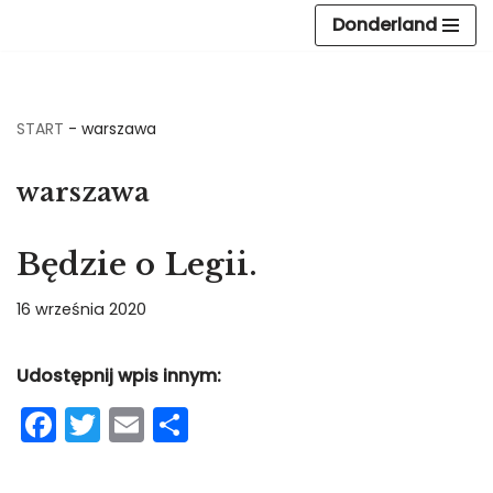
Donderland
Przejdź
do
treści
START
-
warszawa
warszawa
Będzie o Legii.
16 września 2020
Udostępnij wpis innym:
F
T
E
S
a
w
m
h