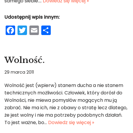
samego siebie.…
Dowiedz się więcej »
Udostępnij wpis innym:
F
T
E
S
a
w
m
h
c
itt
ai
ar
e
er
l
e
Wolność.
b
29 marca 2011
o
o
Wolność jest (wpierw) stanem ducha a nie stanem
technicznych możliwości. Człowiek, który dorósł do
k
Wolności, nie miewa pomysłów mogących mu ją
zabrać. Nie ma ich, nie z obawy o stratę lecz dlatego,
że jest wolny i nie ma potrzeby podobnych działań.
To jest ważne, bo…
Dowiedz się więcej »