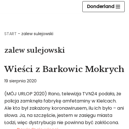
Donderland
Przejdź
do
treści
START
-
zalew sulejowski
zalew sulejowski
Wieści z Barkowic Mokrych
19 sierpnia 2020
(MÓJ URLOP 2020) Rano, telewizja TVN24 podała, że
policja zamknęła fabrykę amfetaminy w Kielcach.
Ale kto był zakażony koronawirusem, ilu ich było – ani
słowa. Ja, na szczęście, jestem w zasięgu miasta
Łodzi, więc dystrybucja nie powinna być zakłócona.