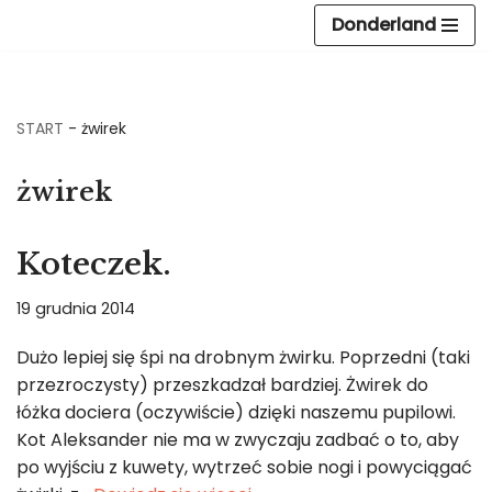
Donderland
Przejdź
do
treści
START
-
żwirek
żwirek
Koteczek.
19 grudnia 2014
Dużo lepiej się śpi na drobnym żwirku. Poprzedni (taki
przezroczysty) przeszkadzał bardziej. Żwirek do
łóżka dociera (oczywiście) dzięki naszemu pupilowi.
Kot Aleksander nie ma w zwyczaju zadbać o to, aby
po wyjściu z kuwety, wytrzeć sobie nogi i powyciągać