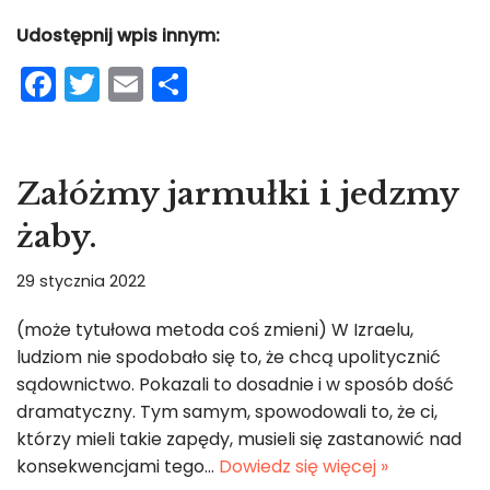
Udostępnij wpis innym:
F
T
E
S
a
w
m
h
c
itt
ai
ar
e
er
l
e
Załóżmy jarmułki i jedzmy
b
żaby.
o
o
29 stycznia 2022
k
(może tytułowa metoda coś zmieni) W Izraelu,
ludziom nie spodobało się to, że chcą upolitycznić
sądownictwo. Pokazali to dosadnie i w sposób dość
dramatyczny. Tym samym, spowodowali to, że ci,
którzy mieli takie zapędy, musieli się zastanowić nad
konsekwencjami tego…
Dowiedz się więcej »