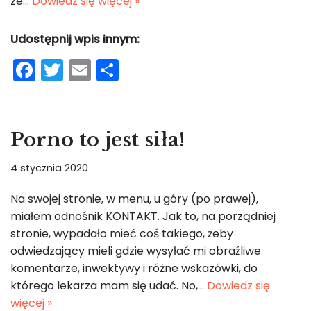
ze…
Dowiedz się więcej »
Udostępnij wpis innym:
F
T
E
S
a
w
m
h
c
itt
ai
ar
e
er
l
e
Porno to jest siła!
b
4 stycznia 2020
o
o
Na swojej stronie, w menu, u góry (po prawej),
miałem odnośnik KONTAKT. Jak to, na porządniej
k
stronie, wypadało mieć coś takiego, żeby
odwiedzający mieli gdzie wysyłać mi obraźliwe
komentarze, inwektywy i różne wskazówki, do
którego lekarza mam się udać. No,…
Dowiedz się
więcej »