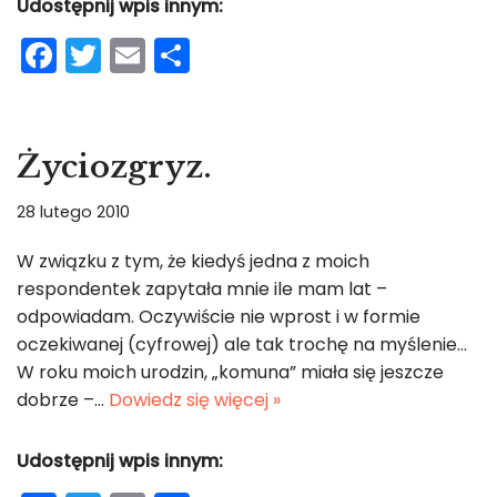
Udostępnij wpis innym:
F
T
E
S
a
w
m
h
c
itt
ai
ar
e
er
l
e
Życiozgryz.
b
28 lutego 2010
o
o
W związku z tym, że kiedyś jedna z moich
respondentek zapytała mnie ile mam lat –
k
odpowiadam. Oczywiście nie wprost i w formie
oczekiwanej (cyfrowej) ale tak trochę na myślenie…
W roku moich urodzin, „komuna” miała się jeszcze
dobrze –…
Dowiedz się więcej »
Udostępnij wpis innym: