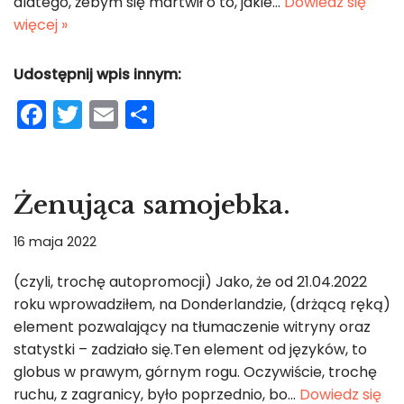
dlatego, żebym się martwił o to, jakie…
Dowiedz się
więcej »
Udostępnij wpis innym:
F
T
E
S
a
w
m
h
c
itt
ai
ar
e
er
l
e
Żenująca samojebka.
b
16 maja 2022
o
o
(czyli, trochę autopromocji) Jako, że od 21.04.2022
roku wprowadziłem, na Donderlandzie, (drżącą ręką)
k
element pozwalający na tłumaczenie witryny oraz
statystki – zadziało się.Ten element od języków, to
globus w prawym, górnym rogu. Oczywiście, trochę
ruchu, z zagranicy, było poprzednio, bo…
Dowiedz się