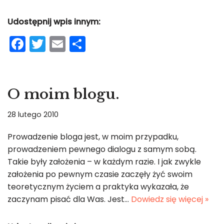
Udostępnij wpis innym:
F
T
E
S
a
w
m
h
c
itt
ai
ar
e
er
l
e
O moim blogu.
b
28 lutego 2010
o
o
Prowadzenie bloga jest, w moim przypadku,
prowadzeniem pewnego dialogu z samym sobą.
k
Takie były założenia – w każdym razie. I jak zwykle
założenia po pewnym czasie zaczęły żyć swoim
teoretycznym życiem a praktyka wykazała, że
zaczynam pisać dla Was. Jest…
Dowiedz się więcej »