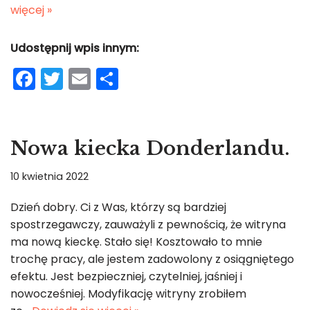
więcej »
Udostępnij wpis innym:
F
T
E
S
a
w
m
h
c
itt
ai
ar
e
er
l
e
Nowa kiecka Donderlandu.
b
10 kwietnia 2022
o
o
Dzień dobry. Ci z Was, którzy są bardziej
spostrzegawczy, zauważyli z pewnością, że witryna
k
ma nową kieckę. Stało się! Kosztowało to mnie
trochę pracy, ale jestem zadowolony z osiągniętego
efektu. Jest bezpieczniej, czytelniej, jaśniej i
nowocześniej. Modyfikację witryny zrobiłem