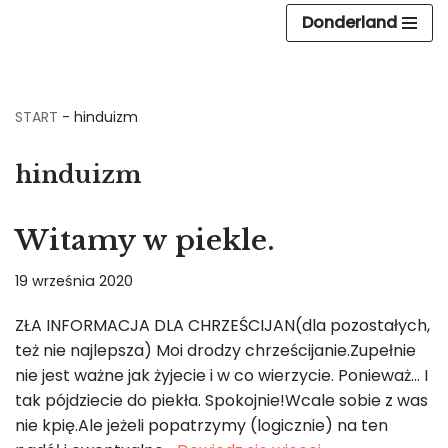
Donderland
Przejdź
do
treści
START
-
hinduizm
hinduizm
Witamy w piekle.
19 września 2020
ZŁA INFORMACJA DLA CHRZEŚCIJAN(dla pozostałych,
też nie najlepsza) Moi drodzy chrześcijanie.Zupełnie
nie jest ważne jak żyjecie i w co wierzycie. Ponieważ… I
tak pójdziecie do piekła. Spokojnie!Wcale sobie z was
nie kpię.Ale jeżeli popatrzymy (logicznie) na ten