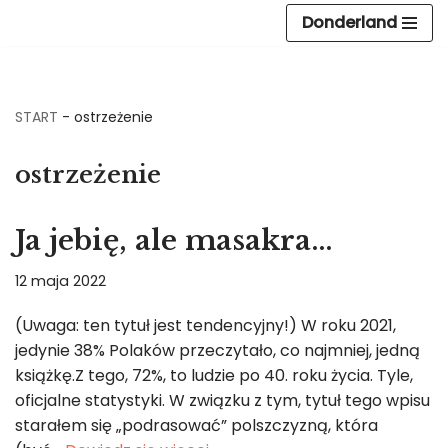
Donderland
Przejdź
do
treści
START
-
ostrzeżenie
ostrzeżenie
Ja jebię, ale masakra…
12 maja 2022
(Uwaga: ten tytuł jest tendencyjny!) W roku 2021,
jedynie 38% Polaków przeczytało, co najmniej, jedną
książkę.Z tego, 72%, to ludzie po 40. roku życia. Tyle,
oficjalne statystyki. W związku z tym, tytuł tego wpisu
starałem się „podrasować” polszczyzną, która