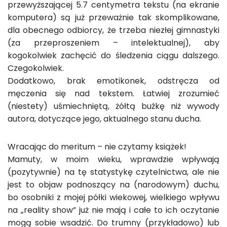
przewyższającej 5.7 centymetra tekstu (na ekranie
komputera) są już przeważnie tak skomplikowane,
dla obecnego odbiorcy, że trzeba niezłej gimnastyki
(za przeproszeniem – intelektualnej), aby
kogokolwiek zachęcić do śledzenia ciągu dalszego.
Czegokolwiek.
Dodatkowo, brak emotikonek, odstręcza od
męczenia się nad tekstem. Łatwiej zrozumieć
(niestety) uśmiechniętą, żółtą buźkę niż wywody
autora, dotyczące jego, aktualnego stanu ducha.
Wracając do meritum – nie czytamy książek!
Mamuty, w moim wieku, wprawdzie wpływają
(pozytywnie) na tę statystykę czytelnictwa, ale nie
jest to objaw podnoszący na (narodowym) duchu,
bo osobniki z mojej półki wiekowej, wielkiego wpływu
na „reality show” już nie mają i całe to ich oczytanie
mogą sobie wsadzić. Do trumny (przykładowo) lub