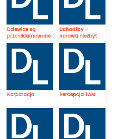
Dziewice są
Uchodźcy –
przereklamowane.
sprawa niezbyt
prosta.
Korporacja.
Percepcja TAM.