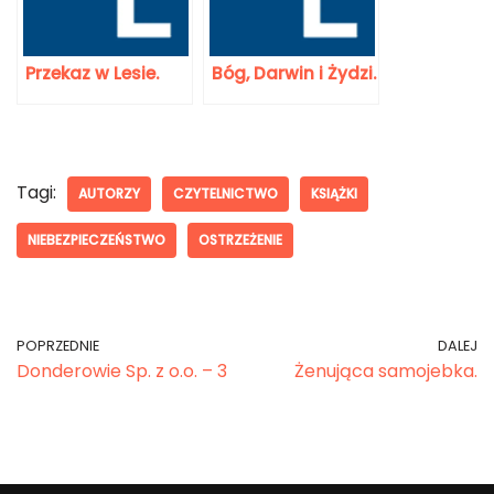
Przekaz w Lesie.
Bóg, Darwin i Żydzi.
Tagi:
AUTORZY
CZYTELNICTWO
KSIĄŻKI
NIEBEZPIECZEŃSTWO
OSTRZEŻENIE
POPRZEDNIE
DALEJ
Donderowie Sp. z o.o. – 3
Żenująca samojebka.