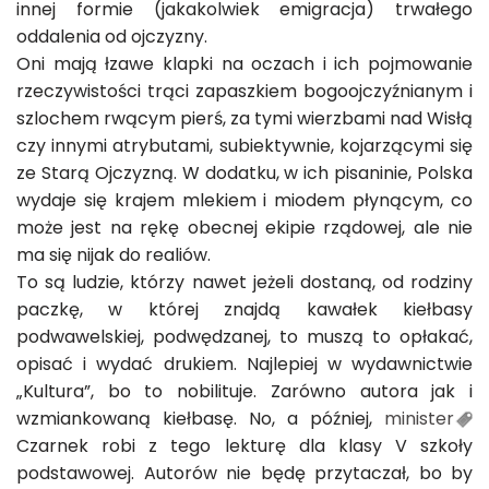
innej formie (jakakolwiek emigracja) trwałego
oddalenia od ojczyzny.
Oni mają łzawe klapki na oczach i ich pojmowanie
rzeczywistości trąci zapaszkiem bogoojczyźnianym i
szlochem rwącym pierś, za tymi wierzbami nad Wisłą
czy innymi atrybutami, subiektywnie, kojarzącymi się
ze Starą Ojczyzną. W dodatku, w ich pisaninie, Polska
wydaje się krajem mlekiem i miodem płynącym, co
może jest na rękę obecnej ekipie rządowej, ale nie
ma się nijak do realiów.
To są ludzie, którzy nawet jeżeli dostaną, od rodziny
paczkę, w której znajdą kawałek kiełbasy
podwawelskiej, podwędzanej, to muszą to opłakać,
opisać i wydać drukiem. Najlepiej w wydawnictwie
„Kultura”, bo to nobilituje. Zarówno autora jak i
wzmiankowaną kiełbasę. No, a później,
minister
Czarnek robi z tego lekturę dla klasy V szkoły
podstawowej. Autorów nie będę przytaczał, bo by