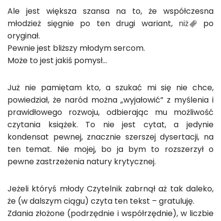
Ale jest większa szansa na to, że współczesna
młodzież sięgnie po ten drugi wariant,
niż
po
oryginał.
Pewnie jest bliższy młodym sercom.
Może to jest jakiś pomysł…
Już nie pamiętam kto, a szukać mi się nie chce,
powiedział, że naród można „wyjałowić” z myślenia i
prawidłowego rozwoju, odbierając mu możliwość
czytania książek. To nie jest cytat, a jedynie
kondensat pewnej, znacznie szerszej dysertacji, na
ten temat. Nie mojej, bo ja bym to rozszerzył o
pewne zastrzeżenia natury krytycznej.
Jeżeli któryś młody Czytelnik zabrnął aż tak daleko,
że (w dalszym ciągu) czyta ten tekst – gratuluję.
Zdania złożone (podrzędnie i współrzędnie), w liczbie