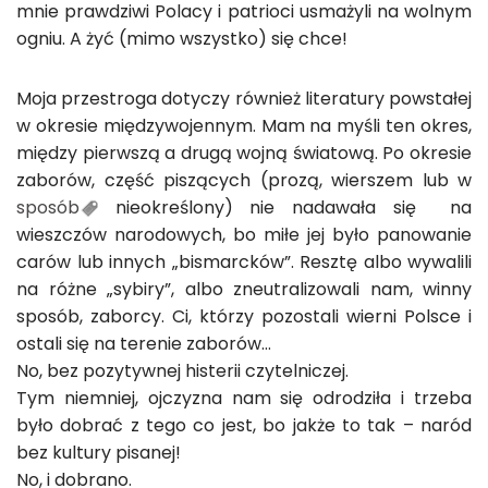
mnie prawdziwi Polacy i patrioci usmażyli na wolnym
ogniu. A żyć (mimo wszystko) się chce!
Moja przestroga dotyczy również literatury powstałej
w okresie międzywojennym. Mam na myśli ten okres,
między pierwszą a drugą wojną światową. Po okresie
zaborów, część piszących (prozą, wierszem lub w
sposób
nieokreślony) nie nadawała się na
wieszczów narodowych, bo miłe jej było panowanie
carów lub innych „bismarcków”. Resztę albo wywalili
na różne „sybiry”, albo zneutralizowali nam, winny
sposób, zaborcy. Ci, którzy pozostali wierni Polsce i
ostali się na terenie zaborów…
No, bez pozytywnej histerii czytelniczej.
Tym niemniej, ojczyzna nam się odrodziła i trzeba
było dobrać z tego co jest, bo jakże to tak – naród
bez kultury pisanej!
No, i dobrano.