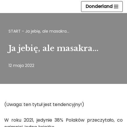
Donderland
Przejdź
do
treści
START
-
Ja jebię, ale masakra…
Ja jebię, ale masakra…
12 maja 2022
(Uwaga: ten tytuł jest tendencyjny!)
W roku 2021, jedynie 38% Polaków przeczytało, co