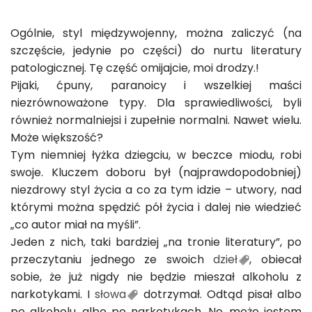
Ogólnie, styl międzywojenny, można zaliczyć (na
szczęście, jedynie po części) do nurtu literatury
patologicznej. Tę część omijajcie, moi drodzy.!
Pijaki, ćpuny, paranoicy i wszelkiej maści
niezrównoważone typy. Dla sprawiedliwości, byli
również normalniejsi i zupełnie normalni. Nawet wielu.
Może większość?
Tym niemniej łyżka dziegciu, w beczce miodu, robi
swoje. Kluczem doboru był (najprawdopodobniej)
niezdrowy styl życia a co za tym idzie – utwory, nad
którymi można spędzić pół życia i dalej nie wiedzieć
„co autor miał na myśli”.
Jeden z nich, taki bardziej „na tronie literatury”, po
przeczytaniu jednego ze swoich
dzieł
, obiecał
sobie, że już nigdy nie będzie mieszał alkoholu z
narkotykami. I
słowa
dotrzymał. Odtąd pisał albo
po alkoholu, albo po narkotykach. No, może jestem