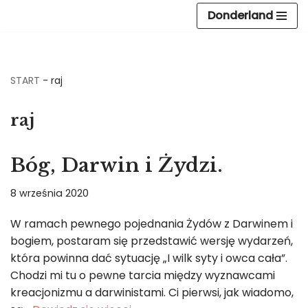
Donderland
Przejdź
do
treści
START
-
raj
raj
Bóg, Darwin i Żydzi.
8 września 2020
W ramach pewnego pojednania Żydów z Darwinem i
bogiem, postaram się przedstawić wersję wydarzeń,
która powinna dać sytuację „I wilk syty i owca cała”.
Chodzi mi tu o pewne tarcia między wyznawcami
kreacjonizmu a darwinistami. Ci pierwsi, jak wiadomo,