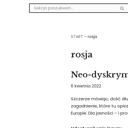
Przejdź
do
treści
START
-
rosja
rosja
Neo-dyskrymi
6 kwietnia 2022
Szczerze mówiąc, dość dłu
zagadnienie, które tu opis
Europie. Dla jasności – i 