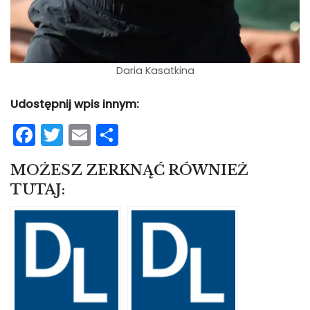
Daria Kasatkina
Udostępnij wpis innym:
F
T
E
S
a
w
m
h
MOŻESZ ZERKNĄĆ RÓWNIEŻ
c
itt
ai
ar
TUTAJ:
e
er
l
e
b
o
o
k