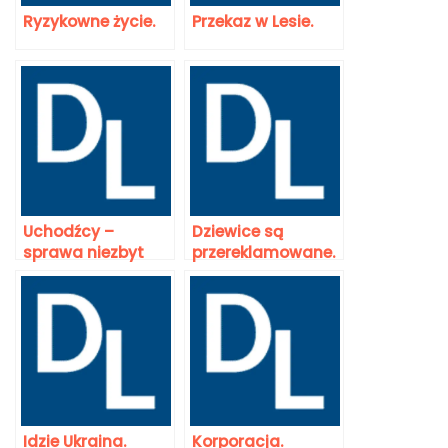
Ryzykowne życie.
Przekaz w Lesie.
Uchodźcy –
Dziewice są
sprawa niezbyt
przereklamowane.
prosta.
Idzie Ukraina.
Korporacja.