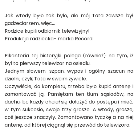
Jak wtedy było tak było, ale mój Tata zawsze był
gadżeciarzem, więc…
Rodzice kupili odbiornik telewizyjny!
Produkcja radziecka- marka Record.
Pikanteria tej historyjki polega (również) na tym, iż
był to pierwszy telewizor na osiedlu.
Jednym słowem; szpan, wypas i ogólny szacun na
dzielni, czyli; Tata w swoim żywiole.
Oczywiście, do kompletu, trzeba było kupić antenę i
zamontować ją. Pamiętam ten tłum sąsiadów, na
dachu, bo każdy chciał się dołożyć do postępu i mieć,
w tym sukcesie, swoje trzy grosze. A wtedy, grosze,
coś jeszcze znaczyły. Zamontowano tyczkę a na niej
antenę, od której ciągnął się przewód do telewizora.