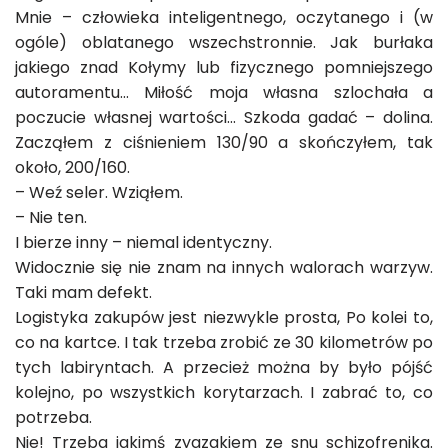
Mnie – człowieka inteligentnego, oczytanego i (w
ogóle) oblatanego wszechstronnie. Jak burłaka
jakiego znad Kołymy lub fizycznego pomniejszego
autoramentu… Miłość moja własna szlochała a
poczucie własnej wartości… Szkoda gadać – dolina.
Zacząłem z ciśnieniem 130/90 a skończyłem, tak
około, 200/160.
– Weź seler. Wziąłem.
– Nie ten.
I bierze inny – niemal identyczny.
Widocznie się nie znam na innych walorach warzyw.
Taki mam defekt.
Logistyka zakupów jest niezwykle prosta, Po kolei to,
co na kartce. I tak trzeba zrobić ze 30 kilometrów po
tych labiryntach. A przecież można by było pójść
kolejno, po wszystkich korytarzach. I zabrać to, co
potrzeba.
Nie! Trzeba jakimś zygzakiem ze snu schizofrenika.