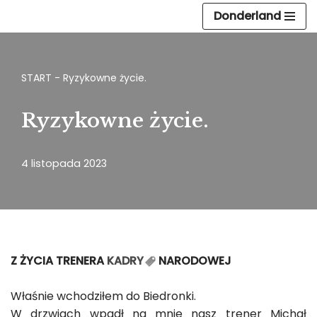
Donderland
Przejdź
do
treści
START
-
Ryzykowne życie.
Ryzykowne życie.
4 listopada 2023
Z ŻYCIA TRENERA
KADRY
NARODOWEJ
Właśnie wchodziłem do Biedronki.
W drzwiach wpadł na mnie nasz trener Michał