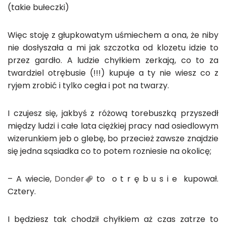
(takie bułeczki)
Więc stoję z głupkowatym uśmiechem a ona, że niby
nie dosłyszała a mi jak szczotka od klozetu idzie to
przez gardło. A ludzie chyłkiem zerkają, co to za
twardziel otrębusie (!!!) kupuje a ty nie wiesz co z
ryjem zrobić i tylko cegła i pot na twarzy.
I czujesz się, jakbyś z różową torebuszką przyszedł
między ludzi i całe lata ciężkiej pracy nad osiedlowym
wizerunkiem jeb o glebę, bo przecież zawsze znajdzie
się jedna sąsiadka co to potem rozniesie na okolicę;
– A wiecie,
Donder
to o t r ę b u s i e kupował.
Cztery.
I będziesz tak chodził chyłkiem aż czas zatrze to