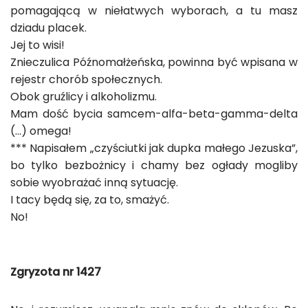
pomagającą w niełatwych wyborach, a tu masz
dziadu placek.
Jej to wisi!
Znieczulica Późnomałżeńska, powinna być wpisana w
rejestr chorób społecznych.
Obok gruźlicy i alkoholizmu.
Mam dość bycia samcem-alfa-beta-gamma-delta
(…) omega!
*** Napisałem „czyściutki jak dupka małego Jezuska”,
bo tylko bezbożnicy i chamy bez ogłady mogliby
sobie wyobrażać inną sytuację.
I tacy będą się, za to, smażyć.
No!
Zgryzota nr 1427