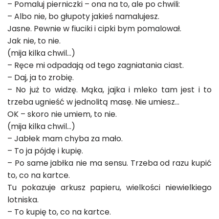
– Pomaluj pierniczki – ona na to, ale po chwili:
– Albo nie, bo głupoty jakieś namalujesz.
Jasne. Pewnie w fiuciki i cipki bym pomalował.
Jak nie, to nie.
(mija kilka chwil…)
– Ręce mi odpadają od tego zagniatania ciast.
– Daj, ja to zrobię.
– No już to widzę. Mąka, jajka i mleko tam jest i to
trzeba ugnieść w jednolitą masę. Nie umiesz…
OK – skoro nie umiem, to nie.
(mija kilka chwil…)
– Jabłek mam chyba za mało.
– To ja pójdę i kupię.
– Po same jabłka nie ma sensu. Trzeba od razu kupić
to, co na kartce.
Tu pokazuje arkusz papieru, wielkości niewielkiego
lotniska.
– To kupię to, co na kartce.