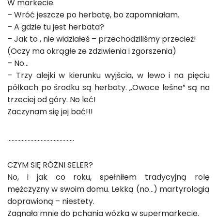
W markecie.
– Wróć jeszcze po herbatę, bo zapomniałam.
– A gdzie tu jest herbata?
– Jak to , nie widziałeś – przechodziliśmy przecież!
(Oczy ma okrągłe ze zdziwienia i zgorszenia)
– No…
– Trzy alejki w kierunku wyjścia, w lewo i na pięciu
półkach po środku są herbaty. „Owoce leśne” są na
trzeciej od góry. No leć!
Zaczynam się jej bać!!!
……………………………………….
CZYM SIĘ RÓŻNI SELER?
No, i jak co roku, spełniłem tradycyjną rolę
mężczyzny w swoim domu. Lekką (no…) martyrologią
doprawioną – niestety.
Zagnała mnie do pchania wózka w supermarkecie.