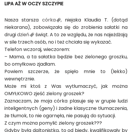
LIPA AŻ W OCZY SZCZYPIE
Nasza starsza
córka
, niejaka Klaudia T. (dotąd
niekarana), zobowiązała się do zrobienia sałatki na
drugi
dzień
świąt. A to ze względu, że nas najeżdżają
w sile trzech osób, no i też chciała się wykazać.
Telefon wczoraj, wieczorem:
– Mama, a ta sałatka będzie bez zielonego groszku,
bo omyłkowo zjadłam.
Powiem szczerze, że spięło mnie to (lekko)
wewnętrznie.
Może mi ktoś z Was wytłumaczyć, jak można
OMYŁKOWO zjeść zielony groszek?
Zaznaczam, że moja córka plasuje się w grupie ludzi
inteligentnych (geny) i żadne klasyczne tłumaczenia,
że tłumok, to nie ogarnęła, nie pasują do sytuacji.
Z czym można pomylić zielony groszek???
Gdyby była daltonistką, to od biedy, kwalifikowały by