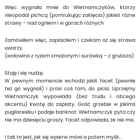
Więc wygnała mnie do Wietnamczyków, którzy
nieopodal pichcą (pomrukując zaklęcia) jakieś różne
strawy – nad ogniem i w garach różnych.
Zamówiłem więc, zapłaciłem i czekam aż się strawa
uwarzy.
(wołowina z ryżem smażonym i surówką – z grubsza)
Stoję i się nudzę.
W pewnym momencie wchodzi jakiś facet (pewnie
też go wygnali) i prosi coś tam, do picia. Uprzejmy
Wietnamczyk wypowiada (bez trudu i obcego
akcentu) kwotę do zapłaty. Gość grzebie w jakimś
pugilaresiku i podaje banknot. Wietnamczyk pyta czy
nie ma dziesięciu groszy. Facet odpowiada, że nie ma.
I tak to jest, jak się wpierw mówi a potem myśli…