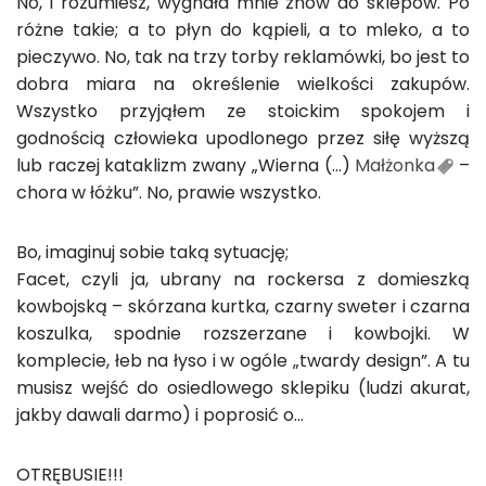
No, i rozumiesz, wygnała mnie znów do sklepów. Po
różne takie; a to płyn do kąpieli, a to mleko, a to
pieczywo. No, tak na trzy torby reklamówki, bo jest to
dobra miara na określenie wielkości zakupów.
Wszystko przyjąłem ze stoickim spokojem i
godnością człowieka upodlonego przez siłę wyższą
lub raczej kataklizm zwany „Wierna (…)
Małżonka
–
chora w łóżku”. No, prawie wszystko.
Bo, imaginuj sobie taką sytuację;
Facet, czyli ja, ubrany na rockersa z domieszką
kowbojską – skórzana kurtka, czarny sweter i czarna
koszulka, spodnie rozszerzane i kowbojki. W
komplecie, łeb na łyso i w ogóle „twardy design”. A tu
musisz wejść do osiedlowego sklepiku (ludzi akurat,
jakby dawali darmo) i poprosić o…
OTRĘBUSIE!!!