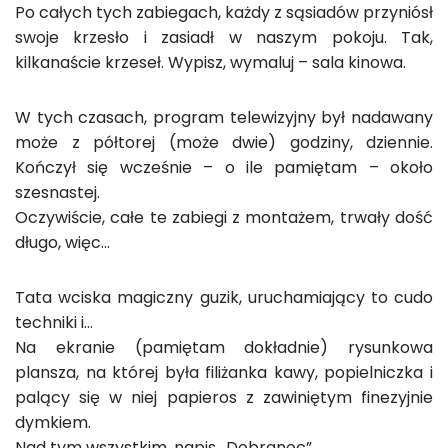
Po całych tych zabiegach, każdy z sąsiadów przyniósł
swoje krzesło i zasiadł w naszym pokoju. Tak,
kilkanaście krzeseł. Wypisz, wymaluj – sala kinowa.
W tych czasach, program telewizyjny był nadawany
może z półtorej (może dwie) godziny, dziennie.
Kończył się wcześnie – o ile pamiętam – około
szesnastej.
Oczywiście, całe te zabiegi z montażem, trwały dość
długo, więc…
Tata wciska magiczny guzik, uruchamiający to cudo
techniki i…
Na ekranie (pamiętam dokładnie) rysunkowa
plansza, na której była filiżanka kawy, popielniczka i
palący się w niej papieros z zawiniętym finezyjnie
dymkiem.
Nad tym wszystkim, napis „Dobranoc”.