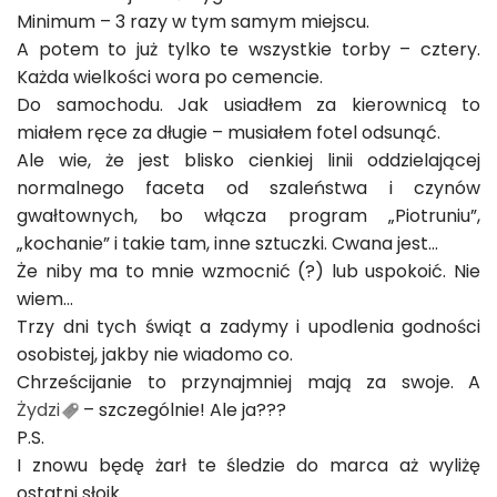
Minimum – 3 razy w tym samym miejscu.
A potem to już tylko te wszystkie torby – cztery.
Każda wielkości wora po cemencie.
Do samochodu. Jak usiadłem za kierownicą to
miałem ręce za długie – musiałem fotel odsunąć.
Ale wie, że jest blisko cienkiej linii oddzielającej
normalnego faceta od szaleństwa i czynów
gwałtownych, bo włącza program „Piotruniu”,
„kochanie” i takie tam, inne sztuczki. Cwana jest…
Że niby ma to mnie wzmocnić (?) lub uspokoić. Nie
wiem…
Trzy dni tych świąt a zadymy i upodlenia godności
osobistej, jakby nie wiadomo co.
Chrześcijanie to przynajmniej mają za swoje. A
Żydzi
– szczególnie! Ale ja???
P.S.
I znowu będę żarł te śledzie do marca aż wyliżę
ostatni słoik.