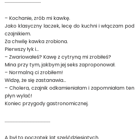
…………………………………
– Kochanie, zrób mi kawkę.
Jako klasyczny laczek, lecę do kuchni i włączam pod
czajnikiem.
Za chwilę kawka zrobiona.
Pierwszy łyk i…
– Zwariowałeś? Kawę z cytryną mi zrobiłeś?
Mina przy tym, jakbym jej seks zaproponował.
– Normalną ci zrobiłem!
Widzę, że się zastanawia…
– Cholera, czajnik odkamieniałam i zapomniałam ten
płyn wylać!
Koniec przygody gastronomicznej.
………………………………………….
A był to początek lat sześćdziesiątych.