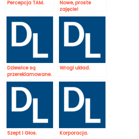
Percepcja TAM.
Nowe, proste
zajęcie!
Dziewice są
Wrogi układ.
przereklamowane.
Szept i Głos.
Korporacja.