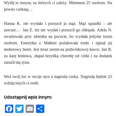
Wyślij to innym, na których ci zależy. Minimum 25 osobom. Na
pewno czekają…
Hanna K. nie wysłała i porzucił ja mąż. Mąż sąsiadki – ale
zawsze… Jan Z. też nie wysłał i porzucił go chłopak. Adela N.
zwariowała przy okienku na poczcie, bo wysłała jedynie trzem
osobom. Emerytka z Małkini pożałowała trudu i zginął jej
moherowy beret. Jest teraz zerem na podwórkowej ławce. Jan R.
za karę lenistwa, złapał brzydką chorobę od córki i na dodatek
zaraził nią syna.
Weź swój los w swoje ręce a nagroda czeka. Nagrodą będzie 25
wdzięcznych ci osób.
Udostępnij wpis innym:
F
T
E
S