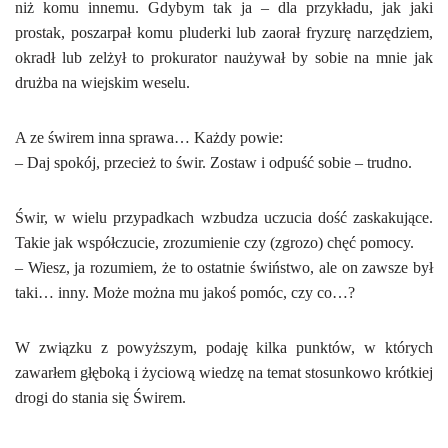
niż komu innemu. Gdybym tak ja – dla przykładu, jak jaki
prostak, poszarpał komu pluderki lub zaorał fryzurę narzędziem,
okradł lub zelżył to prokurator naużywał by sobie na mnie jak
drużba na wiejskim weselu.
A ze świrem inna sprawa… Każdy powie:
– Daj spokój, przecież to świr. Zostaw i odpuść sobie – trudno.
Świr, w wielu przypadkach wzbudza uczucia dość zaskakujące.
Takie jak współczucie, zrozumienie czy (zgrozo) chęć pomocy.
– Wiesz, ja rozumiem, że to ostatnie świństwo, ale on zawsze był
taki… inny. Może można mu jakoś pomóc, czy co…?
W związku z powyższym, podaję kilka punktów, w których
zawarłem głęboką i życiową wiedzę na temat stosunkowo krótkiej
drogi do stania się Świrem.