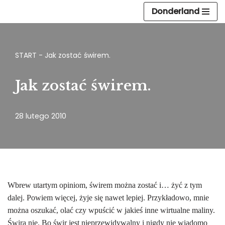
Donderland
Przejdź
do
treści
START
-
Jak zostać świrem.
Jak zostać świrem.
28 lutego 2010
Wbrew utartym opiniom, świrem można zostać i… żyć z tym
dalej. Powiem więcej, żyje się nawet lepiej. Przykładowo, mnie
można oszukać, olać czy wpuścić w jakieś inne wirtualne maliny.
Świra nie. Bo świr jest nieprzewidywalny i nigdy nie wiadomo