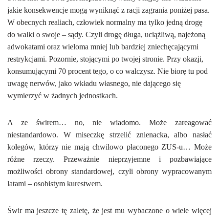
jakie konsekwencje mogą wyniknąć z racji zagrania poniżej pasa.
W obecnych realiach, człowiek normalny ma tylko jedną drogę
do walki o swoje – sądy. Czyli drogę długa, uciążliwą, najeżoną
adwokatami oraz wieloma mniej lub bardziej zniechęcającymi
restrykcjami. Pozornie, stojącymi po twojej stronie. Przy okazji,
konsumującymi 70 procent tego, o co walczysz. Nie biorę tu pod
uwagę nerwów, jako wkładu własnego, nie dającego się
wymierzyć w żadnych jednostkach.
A ze świrem… no, nie wiadomo. Może zareagować
niestandardowo. W miseczkę strzelić znienacka, albo nasłać
kolegów, którzy nie mają chwilowo płaconego ZUS-u… Może
różne rzeczy. Przeważnie nieprzyjemne i pozbawiające
możliwości obrony standardowej, czyli obrony wypracowanym
latami – osobistym kurestwem.
Świr ma jeszcze tę zaletę, że jest mu wybaczone o wiele więcej