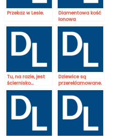
Przekaz w Lesie.
Diamentowa kość
łonowa
Tu, na razie, jest
Dziewice są
ściernisko…
przereklamowane.