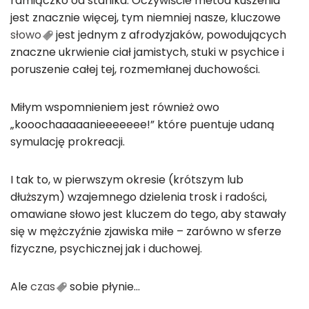
ramiączko od stanika. Oczywiście metod kuszenia
jest znacznie więcej, tym niemniej nasze, kluczowe
słowo
jest jednym z afrodyzjaków, powodujących
znaczne ukrwienie ciał jamistych, stuki w psychice i
poruszenie całej tej, rozmemłanej duchowości.
Miłym wspomnieniem jest również owo
„kooochaaaaanieeeeeee!” które puentuje udaną
symulację prokreacji.
I tak to, w pierwszym okresie (krótszym lub
dłuższym) wzajemnego dzielenia trosk i radości,
omawiane słowo jest kluczem do tego, aby stawały
się w mężczyźnie zjawiska miłe – zarówno w sferze
fizyczne, psychicznej jak i duchowej.
Ale
czas
sobie płynie…