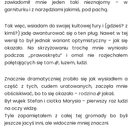
zawiadomił mnie jeden taki nieznajomy – w
garniturku i z narzędziami jakimiś, pod pachą.
Tak więc, wsiadam do swojej kultowej fury i (gdzieś? z
kimś?) jadę awanturować się o ten pług. Nawet w tej
wersji to był jednak wariant optymistyczny – jak się
okazało. Na skrzyżowaniu trochę mnie wyniosło
podczas „prawoskrętu” i omal nie rozjechałem
pałętających się
tam
, luzem, ludzi.
Znacznie dramatyczniej zrobiło się jak wysiadłem a
część z tych, cudem uratowanych, zaczęła mnie
obściskiwać, bo to się okazało –
rodzina
jakaś.
Był wujek Stefan i ciotka Marysia – pierwszy raz ludzi
na oczy widzę.
Tyle zapamiętałem z całej tej gromady bo byli
jeszcze jacyś inni, ale widocznie mniej znaczni.