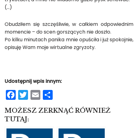
(…)
Obudziłem się szczęśliwie, w całkiem odpowiednim
momencie – do scen gorszących nie doszło.
Po kilku minutach panika mnie opuściła i już spokojnie,
opisuję Wam moje wirtualne zgryzoty.
Udostępnij wpis innym:
F
T
E
S
a
w
m
h
MOŻESZ ZERKNĄĆ RÓWNIEŻ
c
itt
ai
ar
TUTAJ:
e
er
l
e
b