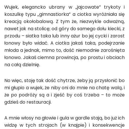
Wujek, elegancko ubrany w „jajcowate” trykoty i
koszulkę typu „gimnastiorka” a ciotka wyróżniała się
kreacją okołobalową. Z tym że, niezwykle odważną,
nawet jak na stolicę; od góry do samego dołu kiecki, z
przodu – siatka taka lub inny ażur bo jej cycki i zarost
łonowy było widać. A ciotka jakaś taka, podejrzanie
młoda a jednak, mimo to, dość niemodnie zarośnięta
łonowo. Jakaś ciemna prowincja, po prostu i obciach
na całą dzielnię.
No więc, stoję tak dość chytrze, żeby ją przysłonić bo
mi głupio a wujek, że niby oni do mnie na chatę walą, i
że po podróży są a i zjeść by coś trzeba – to może
gdzieś do restauracji.
A mnie włosy na głowie i gula w gardle stają, bo już ich
widzę w tych strojach (w knajpie) i konsekwencje