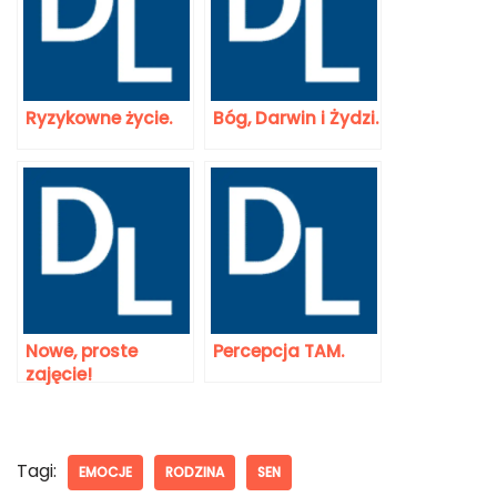
Ryzykowne życie.
Bóg, Darwin i Żydzi.
Nowe, proste
Percepcja TAM.
zajęcie!
Tagi:
EMOCJE
RODZINA
SEN