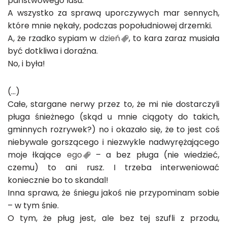
państwowego lasu.
A wszystko za sprawą uporczywych mar sennych,
które mnie nękały, podczas popołudniowej drzemki.
A, że rzadko sypiam w
dzień
, to kara zaraz musiała
być dotkliwa i doraźna.
No, i była!
(…)
Całe, stargane nerwy przez to, że mi nie dostarczyli
pługa śnieżnego (skąd u mnie ciągoty do takich,
gminnych rozrywek?) no i okazało się, że to jest coś
niebywale gorszącego i niezwykle nadwyrężającego
moje łkające
ego
– a bez pługa (nie wiedzieć,
czemu) to ani rusz. I trzeba interweniować
koniecznie bo to skandal!
Inna sprawa, że śniegu jakoś nie przypominam sobie
– w tym śnie.
O tym, że pług jest, ale bez tej szufli z przodu,