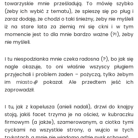
towarzyskie mnie prześladują. To mówię szybko
(żeby ich wybić z tematu), że spieszę się po pług i
zaraz dodaję, że chodzi o taki śnieżny, żeby nie myśleli
iż na stare lata za ziemią mi się ckni i w tym
momencie jest to dla mnie bardzo ważne (?!), żeby
nie myśleli.
I tu niespodzianka mnie czeka radosna (?), bo jak się
nagle okazuje, to oni właśnie wszyscy pługiem
przyjechali i problem żaden – pożyczą, tylko żebym
im
miasto
pokazał. Ale przedtem jeść ich
zaprowadził.
I tu, jak z kapelusza (anieli nadali), drzwi do knajpy
stoją, jakiś facet trzyma je na oścież, w kubraczku
firmowym (a jakże), szamerowanym, a ciotka tymi
cyckami na wszystkie strony, a wujcio w tych
trykotach, a mnie nie wiadomo gdzie pysk schować.