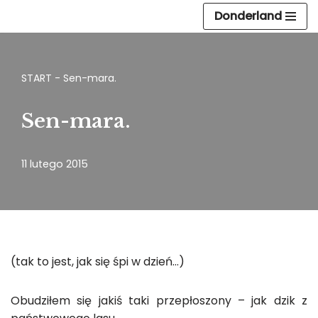
Donderland
Przejdź
do
treści
START
-
Sen-mara.
Sen-mara.
11 lutego 2015
(tak to jest, jak się śpi w dzień…)
Obudziłem się jakiś taki przepłoszony – jak dzik z