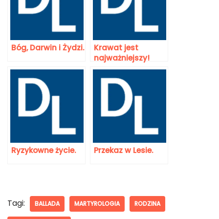
Bóg, Darwin i Żydzi.
Krawat jest
najważniejszy!
Ryzykowne życie.
Przekaz w Lesie.
Tagi:
BALLADA
MARTYROLOGIA
RODZINA