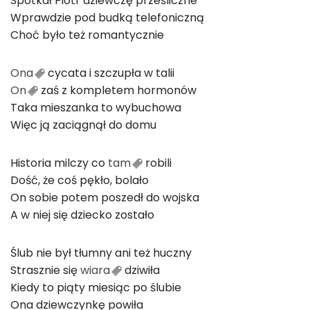
Spotkał Piotr dziewczę prześliczne
Wprawdzie pod budką telefoniczną
Choć było też romantycznie
Ona
cycata i szczupła w talii
On
zaś z kompletem hormonów
Taka mieszanka to wybuchowa
Więc ją zaciągnął do domu
Historia milczy co
tam
robili
Dość, że coś pękło, bolało
On sobie potem poszedł do wojska
A w niej się dziecko zostało
Ślub nie był tłumny ani też huczny
Strasznie się
wiara
dziwiła
Kiedy to piąty miesiąc po ślubie
Ona dziewczynkę powiła