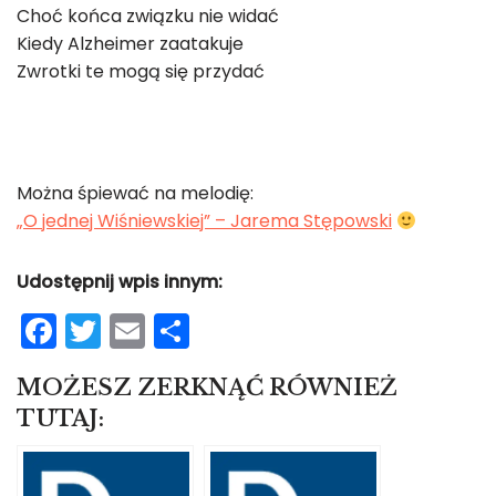
Choć końca związku nie widać
Kiedy Alzheimer zaatakuje
Zwrotki te mogą się przydać
Można śpiewać na melodię:
„O jednej Wiśniewskiej” – Jarema Stępowski
Udostępnij wpis innym:
F
T
E
S
a
w
m
h
MOŻESZ ZERKNĄĆ RÓWNIEŻ
c
itt
ai
ar
TUTAJ:
e
er
l
e
b