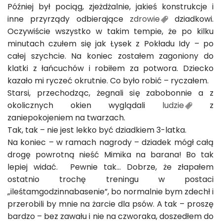
Później był pociąg, zjeżdżalnie, jakieś konstrukcje i
inne przyrządy odbierające
zdrowie
dziadkowi.
Oczywiście wszystko w takim tempie, że po kilku
minutach czułem się jak Łysek z Pokładu Idy – po
całej szychcie. Na koniec zostałem zagoniony do
klatki z łańcuchów i robiłem za potwora. Dziecko
kazało mi ryczeć okrutnie. Co było robić – ryczałem.
Starsi, przechodząc, żegnali się zabobonnie a z
okolicznych okien wyglądali
ludzie
z
zaniepokojeniem na twarzach.
Tak, tak – nie jest lekko być dziadkiem 3-latka.
Na koniec – w ramach nagrody – dziadek mógł całą
drogę powrotną nieść Mimika na barana! Bo tak
lepiej widać. Pewnie tak… Dobrze, że złapałem
ostatnio trochę treningu w postaci
„ileśtamgodzinnabasenie”, bo normalnie bym zdechł i
przerobili by mnie na żarcie dla psów. A tak – proszę
bardzo – bez zawału i nie na czworaka, doszedłem do