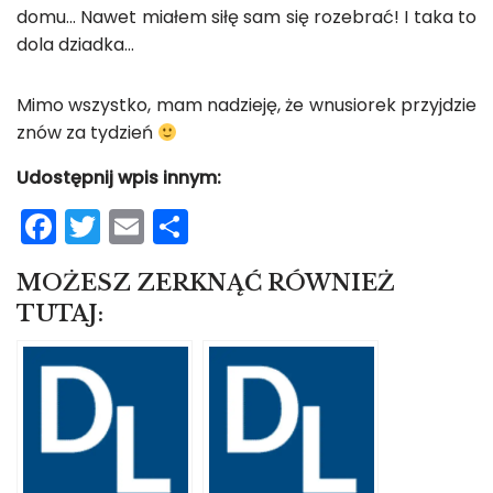
domu… Nawet miałem siłę sam się rozebrać! I taka to
dola dziadka…
Mimo wszystko, mam nadzieję, że wnusiorek przyjdzie
znów za tydzień
Udostępnij wpis innym:
F
T
E
S
a
w
m
h
MOŻESZ ZERKNĄĆ RÓWNIEŻ
c
itt
ai
ar
TUTAJ:
e
er
l
e
b
o
o
k