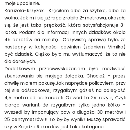
moje upodlenie.
Karuzela-krzyżak… Kręciłem albo za szybko, albo za
wolno. Jak m i się już łapa zrobiła 2-metrowa, okazało
się, że jest taka prędkość, która satysfakcjonuje 3-
latka. Podam dla informacji innych dziadków: około
45 obrotów na minutę… Oczywistą sprawą było, że
następny w kolejności powinien (zdaniem Mimika)
być dziadek. Ciężko było mu wytłumaczyć, że to nie
dla dorosłych.
Dodatkowym przeciwwskazaniem była możliwość
zbuntowania się mojego żołądka. Chociaż – przez
chwilę miałem pokusę.Jak naprędce policzyłem, przy
tej sile odśrodkowej, rzygałbym gdzieś na odległość
4,5 metra od osi karuzeli. Obwód to 2π razy r, Czyli
biorąc wariant, że rzygałbym tylko jedno kółko –
wyszedł by imponujący paw o długości 30 metrów i
25 centymetrów!!! To byłby wynik! Muszę sprawdzić
czy w Księdze Rekordów jest taka kategoria.