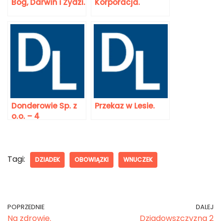
Bóg, Darwin i Żydzi.
Korporacja.
Donderowie Sp. z
Przekaz w Lesie.
o.o. – 4
Tagi:
DZIADEK
OBOWIĄZKI
WNUCZEK
POPRZEDNIE
DALEJ
Na zdrowie.
Dziadowszczyzna 2