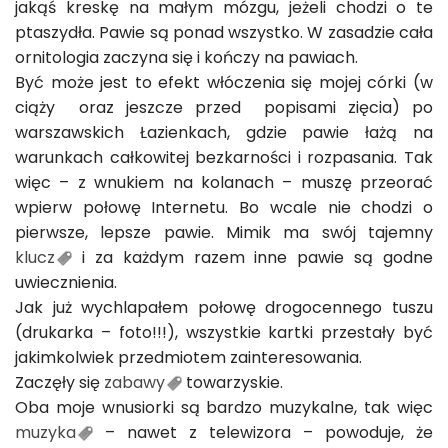
jakąś kreskę na małym mózgu, jeżeli chodzi o te
ptaszydła. Pawie są ponad wszystko. W zasadzie cała
ornitologia zaczyna się i kończy na pawiach.
Być może jest to efekt włóczenia się mojej córki (w
ciąży oraz jeszcze przed popisami zięcia) po
warszawskich Łazienkach, gdzie pawie łażą na
warunkach całkowitej bezkarności i rozpasania. Tak
więc – z wnukiem na kolanach – muszę przeorać
wpierw połowę Internetu. Bo wcale nie chodzi o
pierwsze, lepsze pawie. Mimik ma swój tajemny
klucz
i za każdym razem inne pawie są godne
uwiecznienia.
Jak już wychlapałem połowę drogocennego tuszu
(drukarka – foto!!!), wszystkie kartki przestały być
jakimkolwiek przedmiotem zainteresowania.
Zaczęły się
zabawy
towarzyskie.
Oba moje wnusiorki są bardzo muzykalne, tak więc
muzyka
– nawet z telewizora – powoduje, że