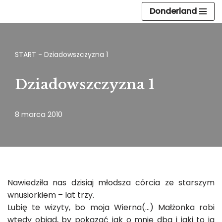
Donderland
Przejdź
do
treści
START
-
Dziadowszczyzna 1
Dziadowszczyzna 1
8 marca 2010
Nawiedziła nas dzisiaj młodsza córcia ze starszym
wnusiorkiem – lat trzy.
Lubię te wizyty, bo moja Wierna(…) Małżonka robi
wtedy obiad, by pokazać jak o mnie dba i jaki to ja