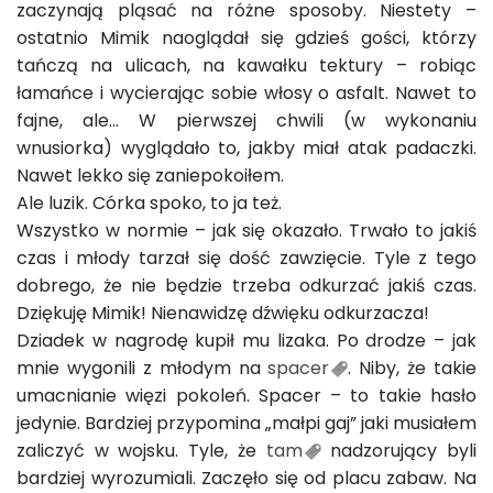
zaczynają pląsać na różne sposoby. Niestety –
ostatnio Mimik naoglądał się gdzieś gości, którzy
tańczą na ulicach, na kawałku tektury – robiąc
łamańce i wycierając sobie włosy o asfalt. Nawet to
fajne, ale… W pierwszej chwili (w wykonaniu
wnusiorka) wyglądało to, jakby miał atak padaczki.
Nawet lekko się zaniepokoiłem.
Ale luzik. Córka spoko, to ja też.
Wszystko w normie – jak się okazało. Trwało to jakiś
czas i młody tarzał się dość zawzięcie. Tyle z tego
dobrego, że nie będzie trzeba odkurzać jakiś czas.
Dziękuję Mimik! Nienawidzę dźwięku odkurzacza!
Dziadek w nagrodę kupił mu lizaka. Po drodze – jak
mnie wygonili z młodym na
spacer
. Niby, że takie
umacnianie więzi pokoleń. Spacer – to takie hasło
jedynie. Bardziej przypomina „małpi gaj” jaki musiałem
zaliczyć w wojsku. Tyle, że
tam
nadzorujący byli
bardziej wyrozumiali. Zaczęło się od placu zabaw. Na