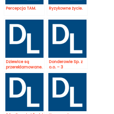
Percepcja TAM.
Ryzykowne życie.
Dziewice są
Donderowie Sp. z
przereklamowane.
o.o. – 3