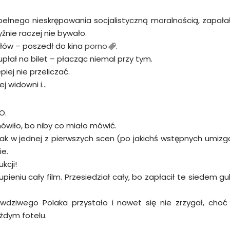
i pełnego nieskrępowania socjalistyczną moralnością, zapał
yźnie raczej nie bywało.
łów – poszedł do kina
porno
.
łał na bilet – płacząc niemal przy tym.
piej nie przeliczać.
ej widowni i…
O.
mówiło, bo niby co miało mówić.
, jak w jednej z pierwszych scen (po jakichś wstępnych umiz
ie.
kcji!
upieniu cały film. Przesiedział cały, bo zapłacił te siedem g
rawdziwego Polaka przystało i nawet się nie zrzygał, cho
ażdym fotelu.