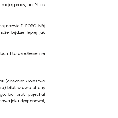
 mojej pracy, na Placu
ącej nazwie EL POPO. Mój
oże będzie lepiej jak
ch. I to określenie nie
ii (obecnie: Królestwo
ro) bilet w dwie strony
go, bo brat pojechał
ansowa jaką dysponował,