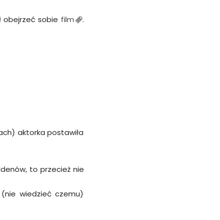
ał obejrzeć sobie
film
.
gach) aktorka postawiła
uldenów, to przecież nie
ć (nie wiedzieć czemu)