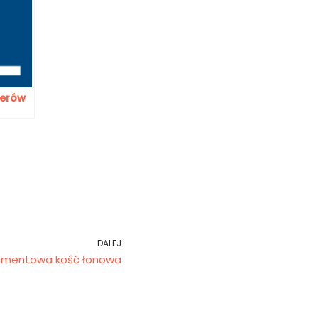
derów
DALEJ
amentowa kość łonowa