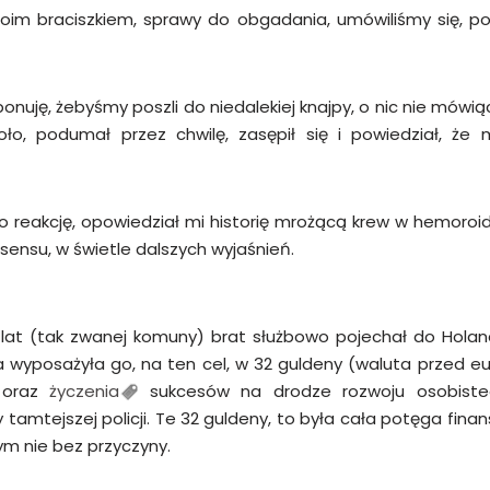
moim braciszkiem, sprawy do obgadania, umówiliśmy się, po
oponuję, żebyśmy poszli do niedalekiej knajpy, o nic nie mówi
ło, podumał przez chwilę, zasępił się i powiedział, że m
 reakcję, opowiedział mi historię mrożącą krew w hemoroida
sensu, w świetle dalszych wyjaśnień.
 lat (tak zwanej komuny) brat służbowo pojechał do Holand
 wyposażyła go, na ten cel, w 32 guldeny (waluta przed eu
 oraz
życzenia
sukcesów na drodze rozwoju osobiste
 tamtejszej policji. Te 32 guldeny, to była cała potęga fin
tym nie bez przyczyny.