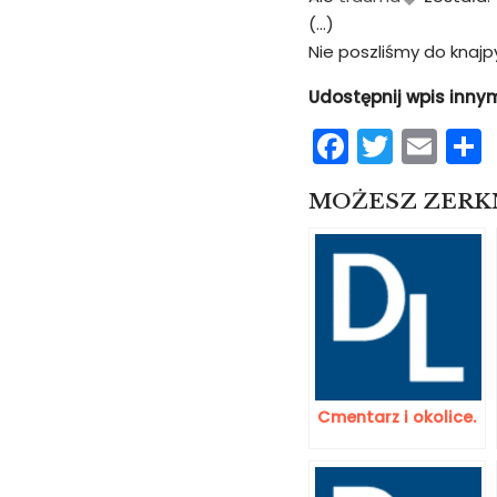
(…)
Nie poszliśmy do knajp
Udostępnij wpis inny
F
T
E
a
w
m
MOŻESZ ZERKN
c
itt
ai
e
er
l
b
o
o
k
Cmentarz i okolice.