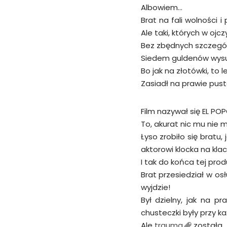
Albowiem…
Brat na fali wolności 
Ale taki, których w ojcz
Bez zbędnych szczegó
Siedem guldenów wysup
Bo jak na złotówki, to le
Zasiadł na prawie pust
Film nazywał się EL POP
To, akurat nic mu nie 
Łyso zrobiło się bratu
aktorowi klocka na klac
I tak do końca tej produ
Brat przesiedział w osł
wyjdzie!
Był dzielny, jak na p
chusteczki były przy k
Ale
trauma
została.