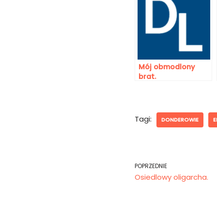
Mój obmodlony
brat.
Tagi:
DONDEROWIE
E
POPRZEDNIE
Osiedlowy oligarcha.