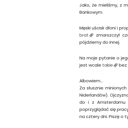
Jako, że mieliśmy, z 
Bankowym.
Męski uścisk dłoni i pr
brat
zmarszczył czo
pójdziemy do innej.
Na moje pytanie o jego
jest wcale
takie
bez 
Albowiem…
Za słusznie minionych
Niderlandów). Ojczyzna
do i z Amsterdamu
poprzyglądać się pracy
na cztery dni. Piszę o 