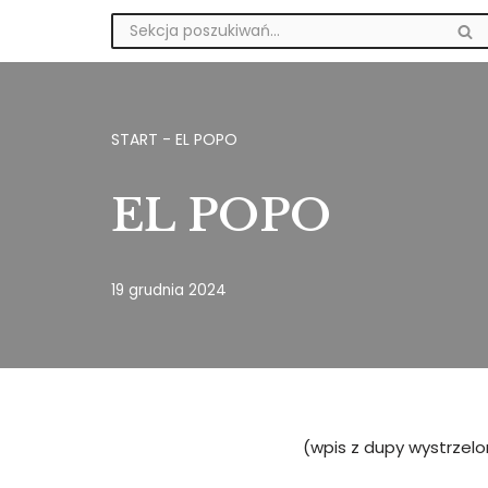
Przejdź
do
treści
START
-
EL POPO
EL POPO
19 grudnia 2024
(wpis z dupy wystrzelo