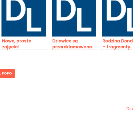
Nowe, proste
Dziewice są
Rodzina Don
zajęcie!
przereklamowane.
– fragmenty.
L POPO
Di