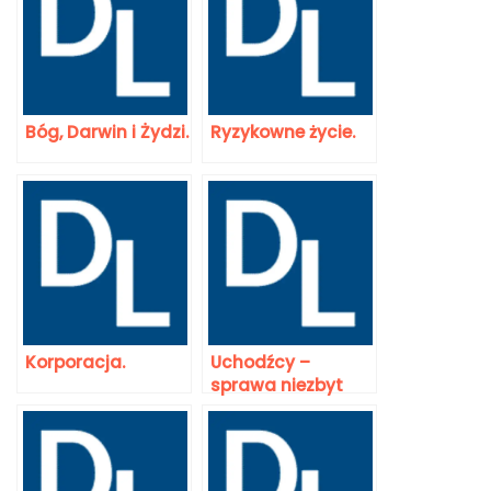
Bóg, Darwin i Żydzi.
Ryzykowne życie.
Korporacja.
Uchodźcy –
sprawa niezbyt
prosta.