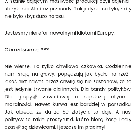
w stanie dającym możliwość produkcji czyli dojenia i
strzyżenia. Ale bez przesady. Tak jedynie na tyle, żeby
nie było zbyt dużo hałasu.
Jesteśmy niereformowalnymi idiotami Europy.
Obraziliście się ???
Nie wierzę. To tylko chwilowa czkawka. Codziennie
nam srają na głowy, popędzają jak bydło na rzeź i
jakoś nikt nawet przez chwilę się nie zastanowi, że to
jest jedynie trwanie dla innych. Dla bandy polityków.
Dla
grupy
zawodowej o najniższej etyce i
moralności. Nawet kurwa jest bardziej w porządku.
Jak obieca, że da za 50 złotych, to daje. A nasi
politycy to takie prostytutki, które biorą kasę i cały
czas
są dziewicami. I jeszcze im płacimy!