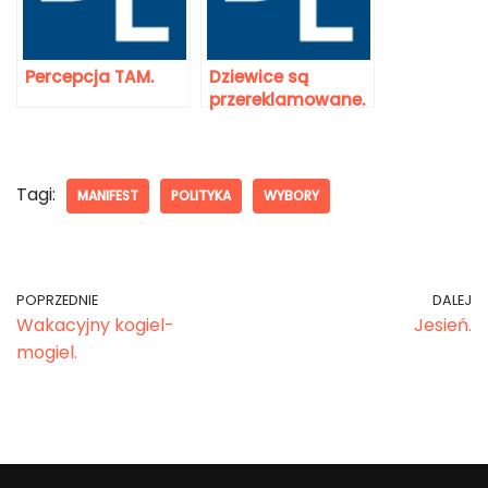
Percepcja TAM.
Dziewice są
przereklamowane.
Tagi:
MANIFEST
POLITYKA
WYBORY
POPRZEDNIE
DALEJ
Wakacyjny kogiel-
Jesień.
mogiel.
Neve
| Powered by
WordPress