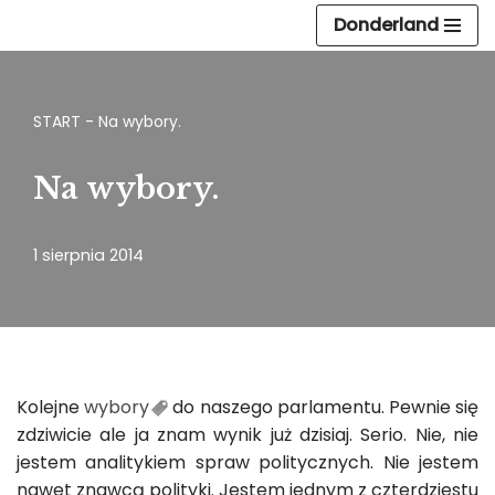
Donderland
Przejdź
do
treści
START
-
Na wybory.
Na wybory.
1 sierpnia 2014
Kolejne
wybory
do naszego parlamentu. Pewnie się
zdziwicie ale ja znam wynik już dzisiaj. Serio. Nie, nie
jestem analitykiem spraw politycznych. Nie jestem
nawet znawcą polityki. Jestem jednym z czterdziestu