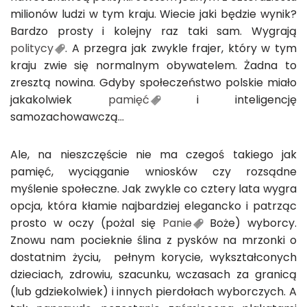
milionów ludzi w tym kraju. Wiecie jaki będzie wynik?
Bardzo prosty i kolejny raz taki sam. Wygrają
politycy
. A przegra jak zwykle frajer, który w tym
kraju zwie się normalnym obywatelem. Żadna to
zresztą nowina. Gdyby społeczeństwo polskie miało
jakakolwiek
pamięć
i inteligencję
samozachowawczą…
Ale, na nieszczęście nie ma czegoś takiego jak
pamięć, wyciąganie wniosków czy rozsądne
myślenie społeczne. Jak zwykle co cztery lata wygra
opcja, która kłamie najbardziej elegancko i patrząc
prosto w oczy (pożal się
Panie
Boże) wyborcy.
Znowu nam pocieknie ślina z pysków na mrzonki o
dostatnim życiu, pełnym korycie, wykształconych
dzieciach, zdrowiu, szacunku, wczasach za granicą
(lub gdziekolwiek) i innych pierdołach wyborczych. A