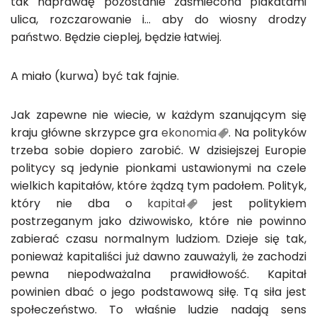
tak naprawdę pozostanie zaśmiecona plakatami
ulica, rozczarowanie i… aby do wiosny drodzy
państwo. Będzie cieplej, będzie łatwiej.
A miało (kurwa) być tak fajnie.
Jak zapewne nie wiecie, w każdym szanującym się
kraju główne skrzypce gra
ekonomia
. Na polityków
trzeba sobie dopiero zarobić. W dzisiejszej Europie
politycy są jedynie pionkami ustawionymi na czele
wielkich kapitałów, które żądzą tym padołem. Polityk,
który nie dba o
kapitał
jest politykiem
postrzeganym jako dziwowisko, które nie powinno
zabierać czasu normalnym ludziom. Dzieje się tak,
ponieważ kapitaliści już dawno zauważyli, że zachodzi
pewna niepodważalna prawidłowość. Kapitał
powinien dbać o jego podstawową siłę. Tą siła jest
społeczeństwo. To właśnie ludzie nadają sens