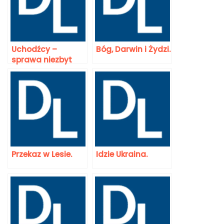
Uchodźcy –
Bóg, Darwin i Żydzi.
sprawa niezbyt
prosta.
Przekaz w Lesie.
Idzie Ukraina.