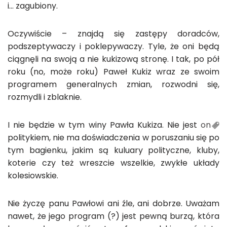
i… zagubiony.
Oczywiście – znajdą się zastępy doradców,
podszeptywaczy i poklepywaczy. Tyle, że oni będą
ciągnęli na swoją a nie kukizową stronę. I tak, po pół
roku (no, może roku) Paweł Kukiz wraz ze swoim
programem generalnych zmian, rozwodni się,
rozmydli i zblaknie.
I nie będzie w tym winy Pawła Kukiza. Nie jest
on
politykiem, nie ma doświadczenia w poruszaniu się po
tym bagienku, jakim są kuluary polityczne, kluby,
koterie czy też wreszcie wszelkie, zwykłe układy
kolesiowskie.
Nie życzę panu Pawłowi ani źle, ani dobrze. Uważam
nawet, że jego program (?) jest pewną burzą, która