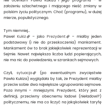
Nie oceniam Pawła Kukiza i jego programu – w
założeniu szlachetnego i mającego nieść zmiany w
polskim życiu politycznym. Choć (programu), w dużej
mierze, populistycznego.
Tym niemniej…
Paweł
Kukiz
– jako
Prezydent
– miałby jeden
podstawowy (i nie do przeskoczenia) mankament.
Mankament ów to brak jakiejkolwiek reprezentacji w
Sejmie. Nawet największa liczba ludzi popierających,
nie ma nic do powiedzenia, w szrankach sejmowych.
Czyli,
sytuacja
(po ewentualnym zwycięstwie
Pawła Kukiza) wyglądała by tak, że Prezydent miałby
przeciw sobie dwa największe ugrupowania sejmowe.
Poza innymi – mniejszymi. Prezydent, który jest z
definicji, przeciwny obecnemu ładowi (nieładowi?)
politycznemu, nie ma co liczyć na jakąkolwiek taryfę