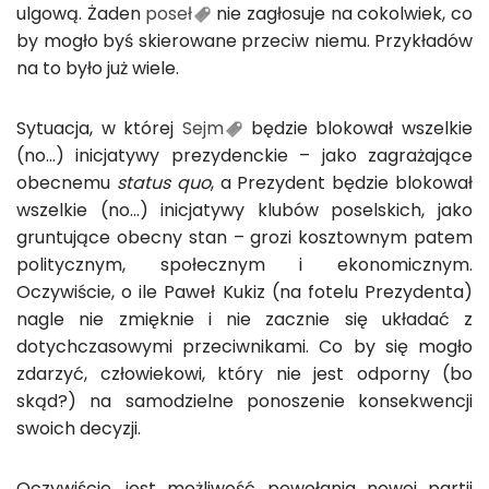
ulgową. Żaden
poseł
nie zagłosuje na cokolwiek, co
by mogło byś skierowane przeciw niemu. Przykładów
na to było już wiele.
Sytuacja, w której
Sejm
będzie blokował wszelkie
(no…) inicjatywy prezydenckie – jako zagrażające
obecnemu
status quo
, a Prezydent będzie blokował
wszelkie (no…) inicjatywy klubów poselskich, jako
gruntujące obecny stan – grozi kosztownym patem
politycznym, społecznym i ekonomicznym.
Oczywiście, o ile Paweł Kukiz (na fotelu Prezydenta)
nagle nie zmięknie i nie zacznie się układać z
dotychczasowymi przeciwnikami. Co by się mogło
zdarzyć, człowiekowi, który nie jest odporny (bo
skąd?) na samodzielne ponoszenie konsekwencji
swoich decyzji.
Oczywiście, jest możliwość powołania nowej partii