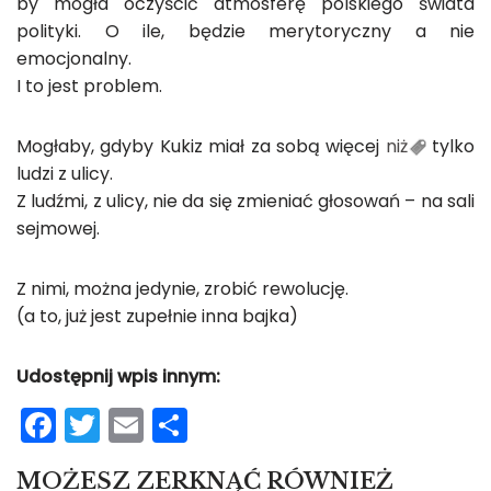
by mogła oczyścić atmosferę polskiego świata
polityki. O ile, będzie merytoryczny a nie
emocjonalny.
I to jest problem.
Mogłaby, gdyby Kukiz miał za sobą więcej
niż
tylko
ludzi z ulicy.
Z ludźmi, z ulicy, nie da się zmieniać głosowań – na sali
sejmowej.
Z nimi, można jedynie, zrobić rewolucję.
(a to, już jest zupełnie inna bajka)
Udostępnij wpis innym:
F
T
E
S
a
w
m
h
MOŻESZ ZERKNĄĆ RÓWNIEŻ