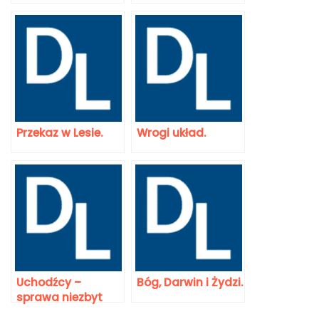
Przekaz w Lesie.
Wrogi układ.
Uchodźcy –
Bóg, Darwin i Żydzi.
sprawa niezbyt
prosta.