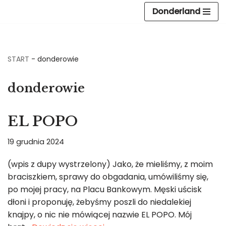
Donderland
Przejdź
do
treści
START
-
donderowie
donderowie
EL POPO
19 grudnia 2024
(wpis z dupy wystrzelony) Jako, że mieliśmy, z moim
braciszkiem, sprawy do obgadania, umówiliśmy się,
po mojej pracy, na Placu Bankowym. Męski uścisk
dłoni i proponuję, żebyśmy poszli do niedalekiej
knajpy, o nic nie mówiącej nazwie EL POPO. Mój