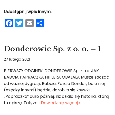
Udostępnij wpis innym:
F
T
E
S
a
w
m
h
c
itt
ai
ar
e
er
l
e
Donderowie Sp. z o. o. – 1
b
27 lutego 2021
o
o
PIERWSZY ODCINEK: DONDEROWIE Sp. z o.o. JAK
BABCIA PAPRACZKA HITLERA OBALAŁA Muszę zacząć
k
od ważnej dygresji. Babcia, Felicja Donder, bo o niej
(między innymi) będzie, dorobiła się ksywki
„Papraczka” dużo później, niż działa się historia, którą
tu opiszę. Tak, ze…
Dowiedz się więcej »