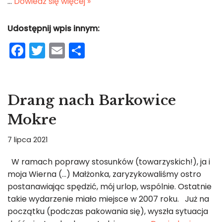
…
Dowiedz się więcej »
Udostępnij wpis innym:
F
T
E
S
a
w
m
h
c
itt
ai
ar
e
er
l
e
Drang nach Barkowice
b
Mokre
o
o
7 lipca 2021
k
W ramach poprawy stosunków (towarzyskich!), ja i
moja Wierna (…) Małżonka, zaryzykowaliśmy ostro
postanawiając spędzić, mój urlop, wspólnie. Ostatnie
takie wydarzenie miało miejsce w 2007 roku. Już na
początku (podczas pakowania się), wyszła sytuacja