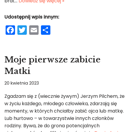
brat…
Dowiedz się więcej »
Udostępnij wpis innym:
F
T
E
S
a
w
m
h
c
itt
ai
ar
e
er
l
e
Moje pierwsze zabicie
b
Matki
o
o
20 kwietnia 2023
k
Zgadzam się z (wiecznie żywym) Jerzym Pilchem, że
w życiu każdego, młodego człowieka, zdarzają się
momenty, w których chciałby zabić ojca lub matkę.
Lub hurtowo – w towarzystwie innych członków
rodziny. Bywa, że do grona potencjalnych