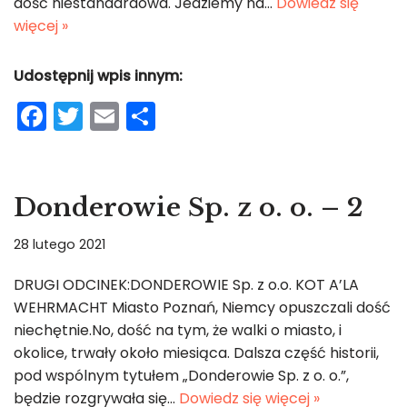
dość niestandardowa. Jedziemy na…
Dowiedz się
więcej »
Udostępnij wpis innym:
F
T
E
S
a
w
m
h
c
itt
ai
ar
e
er
l
e
Donderowie Sp. z o. o. – 2
b
28 lutego 2021
o
o
DRUGI ODCINEK:DONDEROWIE Sp. z o.o. KOT A’LA
WEHRMACHT Miasto Poznań, Niemcy opuszczali dość
k
niechętnie.No, dość na tym, że walki o miasto, i
okolice, trwały około miesiąca. Dalsza część historii,
pod wspólnym tytułem „Donderowie Sp. z o. o.”,
będzie rozgrywała się…
Dowiedz się więcej »