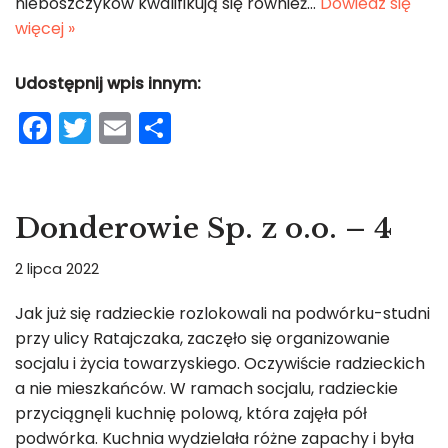
nieboszczyków kwalifikują się również…
Dowiedz się
więcej »
Udostępnij wpis innym:
F
T
E
S
a
w
m
h
c
itt
ai
ar
e
er
l
e
Donderowie Sp. z o.o. – 4
b
2 lipca 2022
o
o
Jak już się radzieckie rozlokowali na podwórku-studni
przy ulicy Ratajczaka, zaczęło się organizowanie
k
socjalu i życia towarzyskiego. Oczywiście radzieckich
a nie mieszkańców. W ramach socjalu, radzieckie
przyciągnęli kuchnię polową, która zajęła pół
podwórka. Kuchnia wydzielała różne zapachy i była