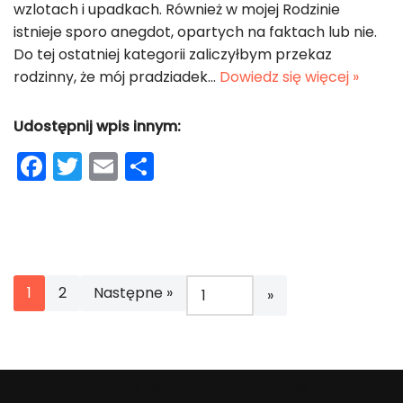
wzlotach i upadkach. Również w mojej Rodzinie
istnieje sporo anegdot, opartych na faktach lub nie.
Do tej ostatniej kategorii zaliczyłbym przekaz
rodzinny, że mój pradziadek…
Dowiedz się więcej »
Udostępnij wpis innym:
F
T
E
S
a
w
m
h
c
itt
ai
ar
e
er
l
e
b
1
2
Następne »
o
o
k
Neve
| Powered by
WordPress