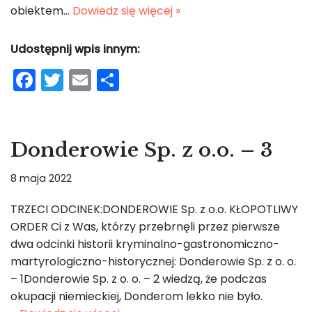
obiektem…
Dowiedz się więcej »
Udostępnij wpis innym:
F
T
E
S
a
w
m
h
c
itt
ai
ar
e
er
l
e
Donderowie Sp. z o.o. – 3
b
8 maja 2022
o
o
TRZECI ODCINEK:DONDEROWIE Sp. z o.o. KŁOPOTLIWY
ORDER Ci z Was, którzy przebrnęli przez pierwsze
k
dwa odcinki historii kryminalno-gastronomiczno-
martyrologiczno-historycznej: Donderowie Sp. z o. o.
– 1Donderowie Sp. z o. o. – 2 wiedzą, że podczas
okupacji niemieckiej, Donderom lekko nie było.