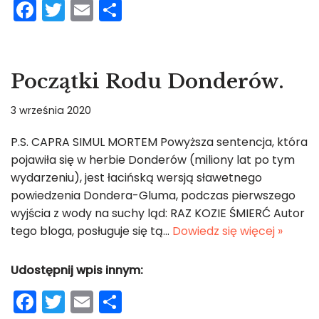
F
T
E
S
a
w
m
h
c
itt
ai
ar
e
er
l
e
Początki Rodu Donderów.
b
3 września 2020
o
o
P.S. CAPRA SIMUL MORTEM Powyższa sentencja, która
pojawiła się w herbie Donderów (miliony lat po tym
k
wydarzeniu), jest łacińską wersją sławetnego
powiedzenia Dondera-Gluma, podczas pierwszego
wyjścia z wody na suchy ląd: RAZ KOZIE ŚMIERĆ Autor
tego bloga, posługuje się tą…
Dowiedz się więcej »
Udostępnij wpis innym:
F
T
E
S