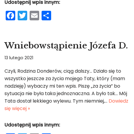
Udostępnij wpis innym:
F
T
E
S
a
w
m
h
c
itt
ai
ar
e
er
l
e
Wniebowstąpienie Józefa D.
b
13 lutego 2021
o
o
Czyli, Rodzina Donderów, ciąg dalszy… Działo się to
wszystko jeszcze za życia mojego Taty, który (mam
k
nadzieję) wybaczy mi ten wpis. Piszę „za życia” bo
sytuacja nie była taka jednoznaczna. A było tak… Mój
Tata dostał lekkiego wylewu. Tym niemniej,…
Dowiedz
się więcej »
Udostępnij wpis innym: