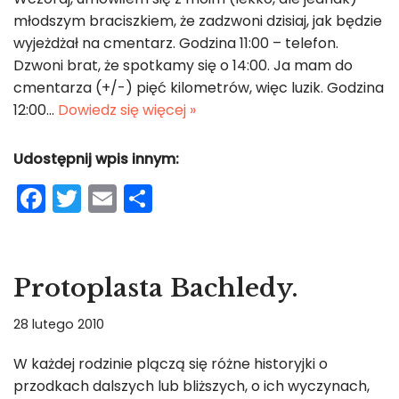
o
młodszym braciszkiem, że zadzwoni dzisiaj, jak będzie
k
wyjeżdżał na cmentarz. Godzina 11:00 – telefon.
Dzwoni brat, że spotkamy się o 14:00. Ja mam do
cmentarza (+/-) pięć kilometrów, więc luzik. Godzina
12:00…
Dowiedz się więcej »
Udostępnij wpis innym:
F
T
E
S
a
w
m
h
c
itt
ai
ar
e
er
l
e
Protoplasta Bachledy.
b
28 lutego 2010
o
o
W każdej rodzinie plączą się różne historyjki o
przodkach dalszych lub bliższych, o ich wyczynach,
k