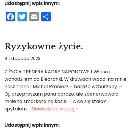
Udostępnij wpis innym:
F
T
E
S
a
w
m
h
c
itt
ai
ar
e
er
l
e
Ryzykowne życie.
b
4 listopada 2023
o
o
Z ŻYCIA TRENERA KADRY NARODOWEJ Właśnie
wchodziłem do Biedronki. W drzwiach wpadł na mnie
k
nasz trener Michał Probierz – bardzo wzburzony. –
Oj, przepraszam pana bardzo, ale zdenerwowała
mnie ta smarkata na kasie. – A co się stało? –
spytałem.…
Dowiedz się więcej »
Udostępnij wpis innym: