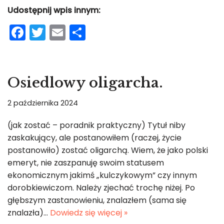
Udostępnij wpis innym:
F
T
E
S
a
w
m
h
c
itt
ai
ar
e
er
l
e
Osiedlowy oligarcha.
b
2 października 2024
o
o
(jak zostać – poradnik praktyczny) Tytuł niby
zaskakujący, ale postanowiłem (raczej, życie
k
postanowiło) zostać oligarchą. Wiem, że jako polski
emeryt, nie zaszpanuję swoim statusem
ekonomicznym jakimś „kulczykowym” czy innym
dorobkiewiczom. Należy zjechać trochę niżej. Po
głębszym zastanowieniu, znalazłem (sama się
znalazła)…
Dowiedz się więcej »