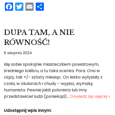
F
T
E
S
a
w
m
h
c
itt
ai
ar
e
er
l
e
DUPA TAM, A NIE
b
RÓWNOŚĆ!
o
o
6 sierpnia 2024
k
Idę sobie spokojnie miasteczkiem powiatowym,
średniego kalibru, a tu taka scenka. Para. Ona w
ciąży, tak +/- szósty miesiąc. On lekko wyłysiały z
czoła, w okularach i chudy – wypisz, wymaluj
humanista. Pewnie jakiś polonista lub inny
przedstawiciel ludzi (poniekąd)…
Dowiedz się więcej »
Udostępnij wpis innym: