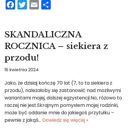
F
T
E
S
a
w
m
h
c
itt
ai
ar
e
er
l
e
SKANDALICZNA
b
ROCZNICA – siekiera z
o
przodu!
o
k
16 kwietnia 2024
Jako, że dzisiaj kończę 70 lat (7, to ta siekiera z
przodu), należałoby się zastanowić nad możliwymi
wariantami mojej, dalszej egzystencji.No, różowo to
raczej nie jest.Skrajnym pomysłem mojej rodzinki,
może być oddanie mnie do jakiegoś przytułku –
pewnie z jakąś…
Dowiedz się więcej »