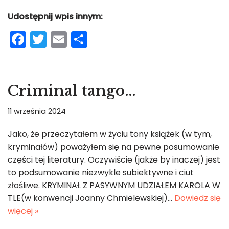
Udostępnij wpis innym:
F
T
E
S
a
w
m
h
c
itt
ai
ar
e
er
l
e
Criminal tango…
b
11 września 2024
o
o
Jako, że przeczytałem w życiu tony książek (w tym,
kryminałów) poważyłem się na pewne posumowanie
k
części tej literatury. Oczywiście (jakże by inaczej) jest
to podsumowanie niezwykle subiektywne i ciut
złośliwe. KRYMINAŁ Z PASYWNYM UDZIAŁEM KAROLA W
TLE(w konwencji Joanny Chmielewskiej)…
Dowiedz się
więcej »