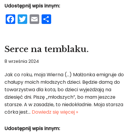
Udostępnij wpis innym:
F
T
E
S
a
w
m
h
c
itt
ai
ar
e
er
l
e
Serce na temblaku.
b
8 września 2024
o
o
Jak co roku, moja Wierna (…) Małżonka emigruje do
chałupy moich młodszych dzieci. Będzie damą do
k
towarzystwa dla kota, bo dzieci wyjeżdżają na
dziesięć dni. Piszę „młodszych”, bo mam jeszcze
starsze. A w zasadzie, to niedokładnie. Moja starsza
córka jest…
Dowiedz się więcej »
Udostępnij wpis innym: