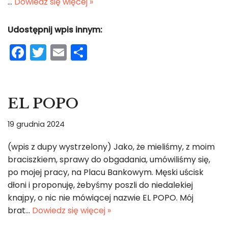
…
Dowiedz się więcej »
Udostępnij wpis innym:
F
T
E
S
a
w
m
h
c
itt
ai
ar
e
er
l
e
EL POPO
b
19 grudnia 2024
o
o
(wpis z dupy wystrzelony) Jako, że mieliśmy, z moim
braciszkiem, sprawy do obgadania, umówiliśmy się,
k
po mojej pracy, na Placu Bankowym. Męski uścisk
dłoni i proponuję, żebyśmy poszli do niedalekiej
knajpy, o nic nie mówiącej nazwie EL POPO. Mój
brat…
Dowiedz się więcej »