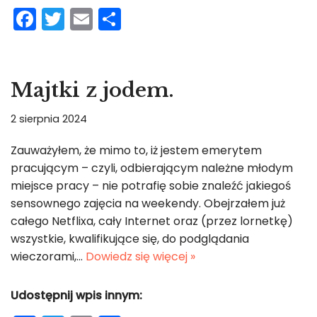
F
T
E
S
a
w
m
h
c
itt
ai
ar
e
er
l
e
Majtki z jodem.
b
2 sierpnia 2024
o
o
Zauważyłem, że mimo to, iż jestem emerytem
pracującym – czyli, odbierającym należne młodym
k
miejsce pracy – nie potrafię sobie znaleźć jakiegoś
sensownego zajęcia na weekendy. Obejrzałem już
całego Netflixa, cały Internet oraz (przez lornetkę)
wszystkie, kwalifikujące się, do podglądania
wieczorami,…
Dowiedz się więcej »
Udostępnij wpis innym: