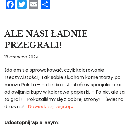
F
T
E
S
a
w
m
h
c
itt
ai
ar
e
er
l
e
ALE NASI ŁADNIE
b
PRZEGRALI!
o
o
18 czerwca 2024
k
(dałem się sprowokować, czyli: kolorowanie
rzeczywistości) Tak sobie słucham komentarzy po
meczu Polska – Holandia i… Jesteśmy specjalistami
od owijania kupy w kolorowe papierki. – To nic, ale za
to grali! – Pokazaliśmy się z dobrej strony! – Świetna
drużyna!…
Dowiedz się więcej »
Udostępnij wpis innym: