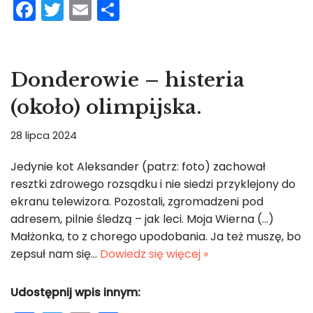
F
T
E
S
a
w
m
h
c
itt
ai
ar
e
er
l
e
Donderowie – histeria
b
(około) olimpijska.
o
o
28 lipca 2024
k
Jedynie kot Aleksander (patrz: foto) zachował
resztki zdrowego rozsądku i nie siedzi przyklejony do
ekranu telewizora. Pozostali, zgromadzeni pod
adresem, pilnie śledzą – jak leci. Moja Wierna (…)
Małżonka, to z chorego upodobania. Ja też muszę, bo
zepsuł nam się…
Dowiedz się więcej »
Udostępnij wpis innym: