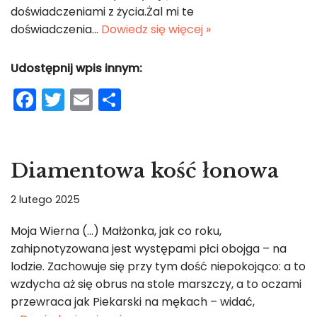
doświadczeniami z życia.Żal mi te
doświadczenia…
Dowiedz się więcej »
Udostępnij wpis innym:
F
T
E
S
a
w
m
h
c
itt
ai
ar
e
er
l
e
Diamentowa kość łonowa
b
2 lutego 2025
o
o
Moja Wierna (…) Małżonka, jak co roku,
zahipnotyzowana jest występami płci obojga – na
k
lodzie. Zachowuje się przy tym dość niepokojąco: a to
wzdycha aż się obrus na stole marszczy, a to oczami
przewraca jak Piekarski na mękach – widać,